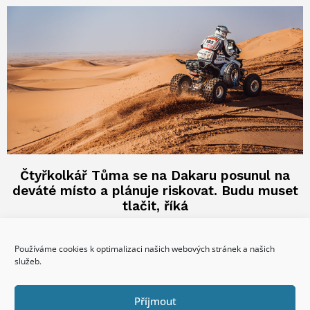
Čtyřkolkář Tůma se na Dakaru posunul na
deváté místo a plánuje riskovat. Budu muset
tlačit, říká
5.1.2022
Čtyřkolkář Zdeněk Tůma dojel ve 3. etapě Rallye Dakar desátý
Používáme cookies k optimalizaci našich webových stránek a našich
a průběžně si polepšil na deváté místo. Jezdec týmu BARTH
služeb.
reklama
Příjmout