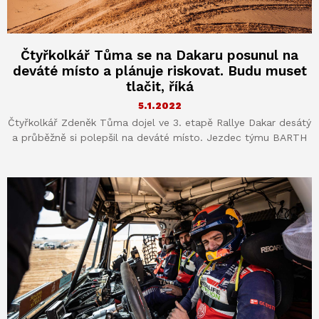
Čtyřkolkář Tůma se na Dakaru posunul na
deváté místo a plánuje riskovat. Budu muset
tlačit, říká
5.1.2022
Čtyřkolkář Zdeněk Tůma dojel ve 3. etapě Rallye Dakar desátý
a průběžně si polepšil na deváté místo. Jezdec týmu BARTH