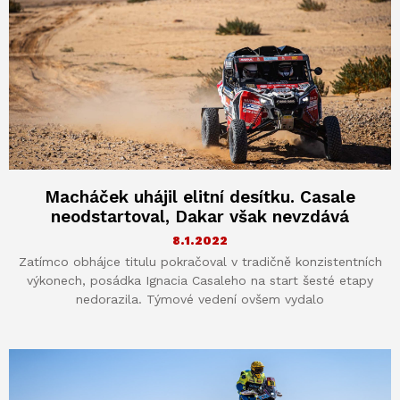
Macháček uhájil elitní desítku. Casale
neodstartoval, Dakar však nevzdává
8.1.2022
Zatímco obhájce titulu pokračoval v tradičně konzistentních
výkonech, posádka Ignacia Casaleho na start šesté etapy
nedorazila. Týmové vedení ovšem vydalo