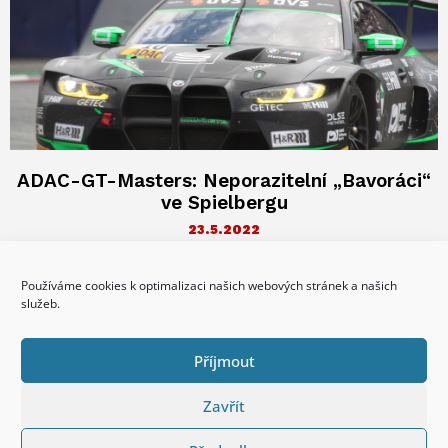
ADAC-GT-Masters: Neporazitelní „Bavoráci“
ve Spielbergu
23.5.2022
Přinejmenším konstrukčně vznikají vozy BMW v Mnichově „pod
Alpami“ – a tak nebylo divu, že „Bavorákům“ sedla dráha
Používáme cookies k optimalizaci našich webových stránek a našich
nacházející se
služeb.
reklama
Příjmout
Zavřít