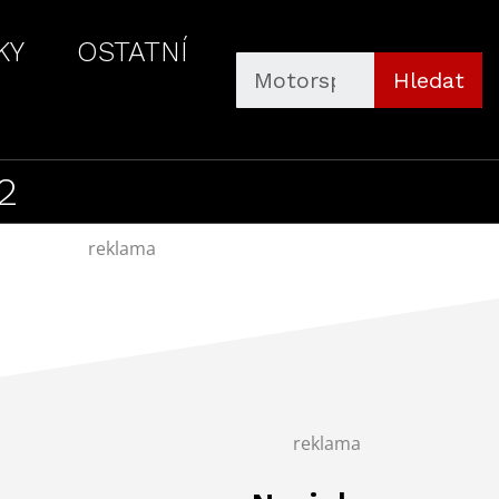
KY
OSTATNÍ
Hledat
2
reklama
reklama