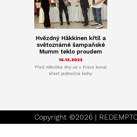
Hvězdný Häkkinen křtil a
světoznámé šampaňské
Mumm teklo proudem
16.12.2022
Před několika dny se v Praze konal
křest jedinečné knihy
Copyright ©2026 | REDEMPTOR 