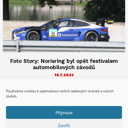
Foto Story: Norisring byl opět festivalem
automobilových závodů
19.7.2023
Speedweekend na Norisringu se koná jen jedinkrát za rok.
Možná, že jsou závody na krátké, ale extrémně rychlé trati
Používáme cookies k optimalizaci našich webových stránek a našich
kolem
služeb.
reklama
Příjmout
Zavřít