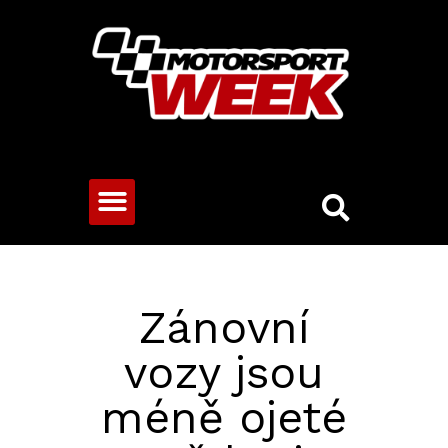
CESTOVNÍ VOZY
Zánovní
vozy jsou
méně ojeté