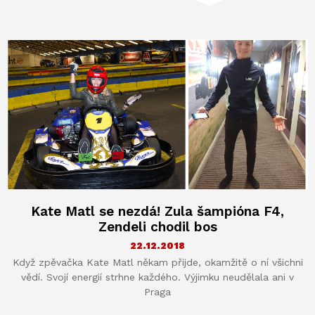
Kate Matl se nezdá! Zula šampióna F4,
Zendeli chodil bos
22.12.2018
Když zpěvačka Kate Matl někam přijde, okamžitě o ní všichni
vědí. Svojí energií strhne každého. Výjimku neudělala ani v
Praga