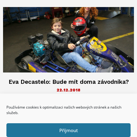
Eva Decastelo: Bude mít doma závodníka?
22.12.2018
Oficiální představení spolupráce české stáje Charouz Racing
System a týmu Sauber F1 v Praga Areně si nenechala ujít ani
Používáme cookies k optimalizaci našich webových stránek a našich
moderátorka
služeb.
reklama
Příjmout