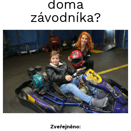
doma
závodníka?
Zveřejněno: