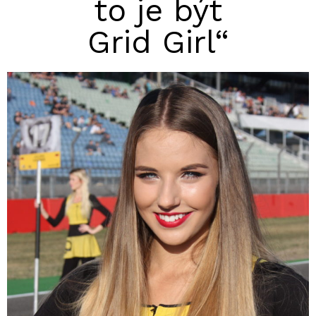
to je být
Grid Girl“