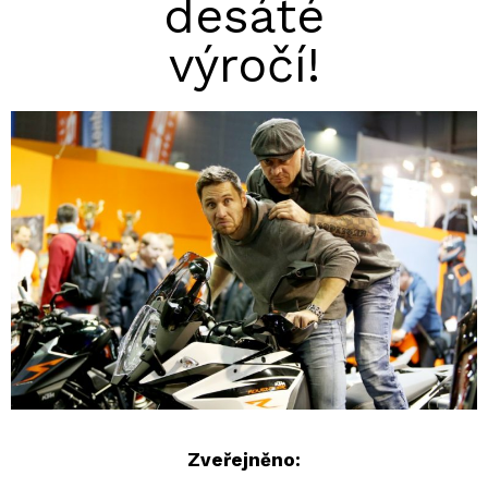
desáté
výročí!
Zveřejněno: