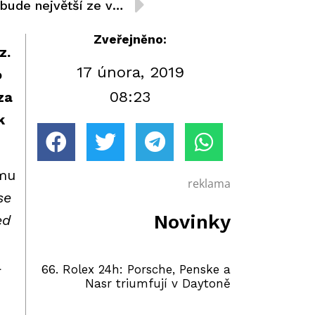
Jubilejní Motosalon 2019 bude největší ze všech
Zveřejněno:
z.
17 února, 2019
o
08:23
za
k
ýmu
reklama
se
Novinky
ed
a
66. Rolex 24h: Porsche, Penske a
Nasr triumfují v Daytoně