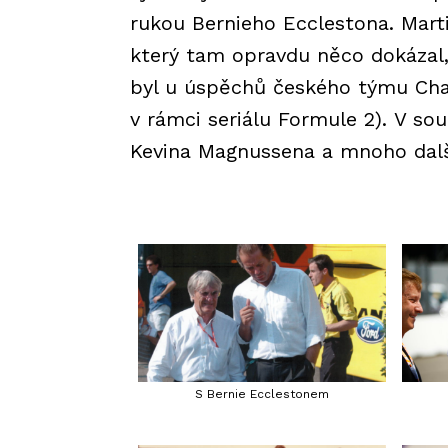
rukou Bernieho Ecclestona. Mar
který tam opravdu něco dokázal,
byl u úspěchů českého týmu Cha
v rámci seriálu Formule 2). V s
Kevina Magnussena a mnoho dalš
S Bernie Ecclestonem