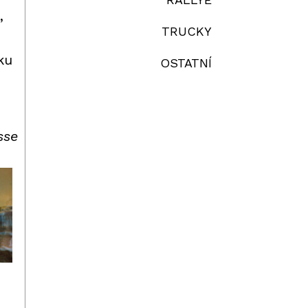
,
TRUCKY
ku
OSTATNÍ
sse