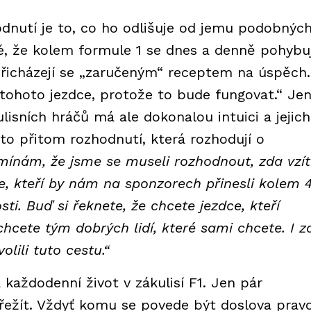
nutí je to, co ho odlišuje od jemu podobných
é, že kolem formule 1 se dnes a denně pohybuj
í přicházejí se „zaručeným“ receptem na úspěch.
tohoto jezdce, protože to bude fungovat.“ Je
sních hráčů má ale dokonalou intuici a jejich
 to přitom rozhodnutí, která rozhodují o
mínám, že jsme se museli rozhodnout, zda vzít
e, kteří by nám na sponzorech přinesli kolem 
ti. Buď si řeknete, že chcete jezdce, kteří
hcete tým dobrých lidí, které sami chcete. I z
olili tuto cestu.“
 každodenní život v zákulisí F1. Jen pár
řežít. Vždyť komu se povede být doslova prav