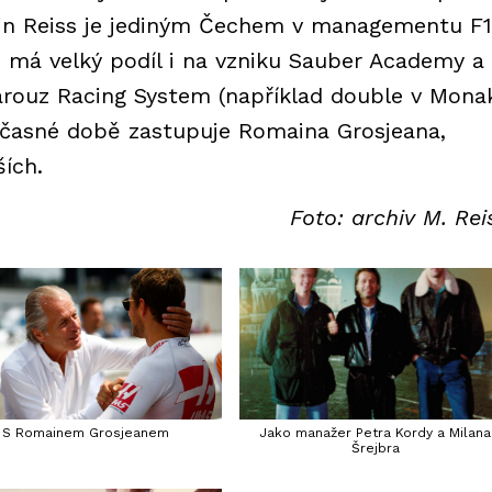
tin Reiss je jediným Čechem v managementu F1
 má velký podíl i na vzniku Sauber Academy a
rouz Racing System (například double v Mona
oučasné době zastupuje Romaina Grosjeana,
ích.
Foto: archiv M. Rei
S Romainem Grosjeanem
Jako manažer Petra Kordy a Milana
Šrejbra