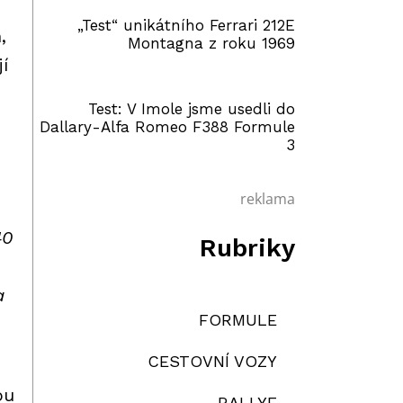
„Test“ unikátního Ferrari 212E
,
Montagna z roku 1969
í
Test: V Imole jsme usedli do
n
Dallary-Alfa Romeo F388 Formule
3
reklama
40
Rubriky
a
FORMULE
CESTOVNÍ VOZY
ou
RALLYE