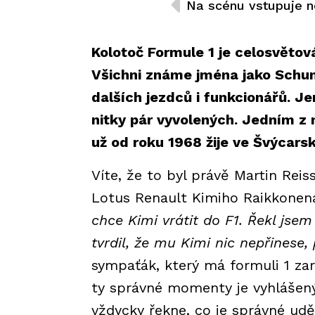
Kolotoč Formule 1 je celosvěto
Všichni známe jména jako Schum
dalších jezdců i funkcionářů. Je
nitky pár vyvolených. Jedním z 
už od roku 1968 žije ve Švýcarsk
Víte, že to byl právě Martin Rei
Lotus Renault Kimiho Raikkone
chce Kimi vrátit do F1. Řekl jse
tvrdil, že mu Kimi nic nepřinese, 
sympaťák, který má formuli 1 za
ty správné momenty je vyhlášený
vždycky řekne, co je správné udě