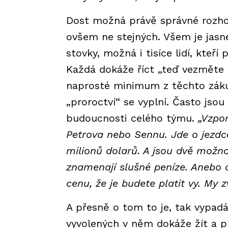
Dost možná právě správné rozhod
ovšem ne stejných. Všem je jasn
stovky, možná i tisíce lidí, kteř
Každá dokáže říct „teď vezměte 
naprosté minimum z těchto zákuli
„proroctví“ se vyplní. Často jsou
budoucnosti celého týmu.
„Vzpo
Petrova nebo Sennu. Jde o jezdc
milionů dolarů. A jsou dvě možnos
znamenají slušné peníze. Anebo c
cenu, že je budete platit vy. My zv
A přesně o tom to je, tak vypadá
vyvolených v něm dokáže žít a p