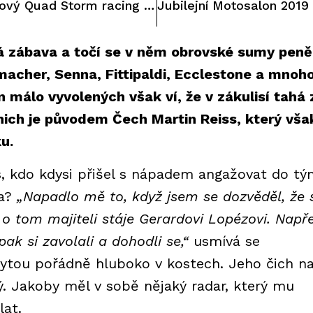
Na scénu vstupuje nový Quad Storm racing tým
vá zábava a točí se v něm obrovské sumy peně
acher, Senna, Fittipaldi, Ecclestone a mnoh
n málo vyvolených však ví, že v zákulisí tahá 
nich je původem Čech Martin Reiss, který vša
u.
ss, kdo kdysi přišel s nápadem angažovat do t
na?
„Napadlo mě to, když jsem se dozvěděl, že 
m o tom majiteli stáje Gerardovi Lopézovi. Např
pak si zavolali a dohodli se,“
usmívá se
rytou pořádně hluboko v kostech. Jeho čich n
. Jakoby měl v sobě nějaký radar, který mu
lat.