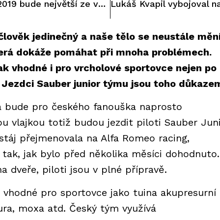
Jubilejní Motosalon 2019 bude největší ze všech
člověk jedinečný a naše tělo se neustále mění
 která dokáže pomáhat při mnoha problémech.
ak vhodné i pro vrcholové sportovce nejen po
é. Jezdci Sauber junior týmu jsou toho důkaze
na bude pro českého fanouška naprosto
 vlajkou totiž budou jezdit piloti Sauber Jun
 stáj přejmenovala na Alfa Romeo racing,
e tak, jak bylo před několika měsíci dohodnuto.
a dveře, piloti jsou v plné přípravě.
a vhodné pro sportovce jako tuina akupresurní
ra, moxa atd. Český tým využívá