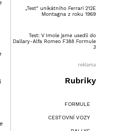
e
„Test“ unikátního Ferrari 212E
Montagna z roku 1969
Test: V Imole jsme usedli do
Dallary-Alfa Romeo F388 Formule
3
e
t
reklama
Rubriky
í
FORMULE
CESTOVNÍ VOZY
e
RALLYE