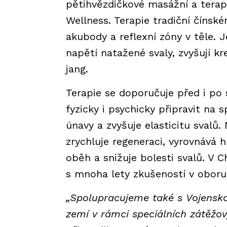
pětihvězdičkové masážní a terap
Wellness. Terapie tradiční čínsk
akubody a reflexní zóny v těle. Je
napětí natažené svaly, zvyšují kr
jang.
Terapie se doporučuje před i po 
fyzicky i psychicky připravit na 
únavy a zvyšuje elasticitu svalů
zrychluje regeneraci, vyrovnává h
oběh a snižuje bolesti svalů. V 
s mnoha lety zkušeností v oboru
„Spolupracujeme také s Vojensko
zemí v rámci speciálních zátěžo