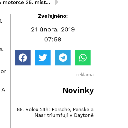
Lukáš Kvapil vybojoval na motorce 25. místo v rámci Africa Eco Race
Zveřejněno:
.
21 února, 2019
07:59
m.
ior
reklama
Novinky
 A
66. Rolex 24h: Porsche, Penske a
Nasr triumfují v Daytoně