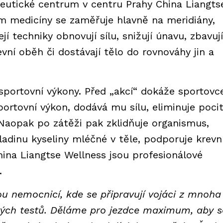
eutické centrum v centru Prahy China Liangts
ém medicíny se zaměřuje hlavně na meridiány,
jí techniky obnovují sílu, snižují únavu, zbavují
evní oběh či dostávají tělo do rovnováhy jin a
sportovní výkony. Před „akcí“ dokáže sportovc
sportovní výkon, dodává mu sílu, eliminuje poci
. Naopak po zátěži pak zklidňuje organismus,
ladinu kyseliny mléčné v těle, podporuje krevn
China Liangtse Wellness jsou profesionálové
.
u nemocnicí, kde se připravují vojáci z mnoha
vých testů. Děláme pro jezdce maximum, aby s