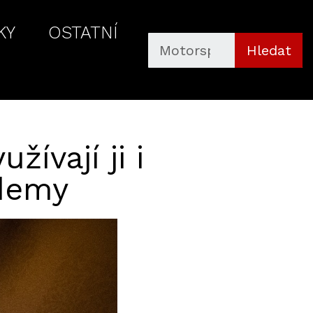
KY
OSTATNÍ
Hledat
ívají ji i
ademy