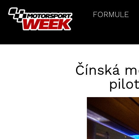
FORMULE
Čínská me
pilo