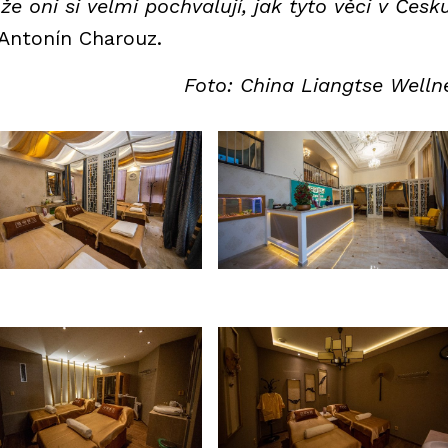
 že oni si velmi pochvalují, jak tyto věci v Česk
 Antonín Charouz.
Foto: China Liangtse Welln