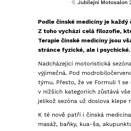
Podle čínské medicíny je každý 
Z toho vychází celá filozofie,
Terapie čínské medicíny jsou vš
stránce fyzické, ale i psychick
Nadcházející motoristická sezó
výjimečná. Pod modrobíločervenou
týmu. Přesto, že ve Formuli 1 se
v nižších kategoriích zůstává vš
jelikož sezóna už doslova klepe n
K té nově patří i čínská medicín
masáž, baňky, kua-ša, akupunktu