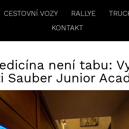
CESTOVNÍ VOZY
RALLYE
TRUC
KONTAKT
dicína není tabu: Využ
ti Sauber Junior Ac