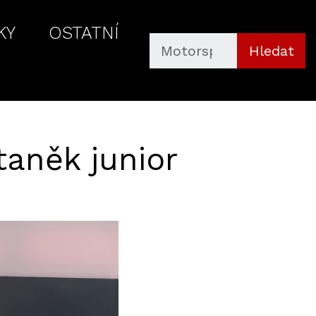
KY
OSTATNÍ
Hledat
taněk junior