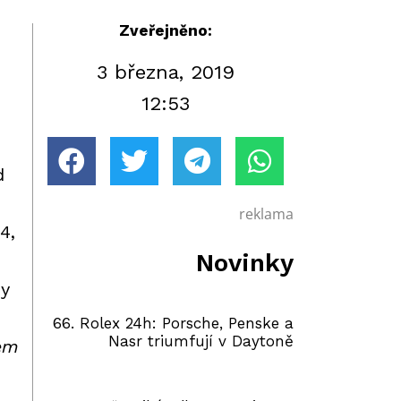
Zveřejněno:
3 března, 2019
12:53
d
reklama
4,
Novinky
by
66. Rolex 24h: Porsche, Penske a
Nasr triumfují v Daytoně
sem