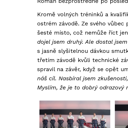
Roman bezprostředně po posled
Kromě volných tréninků a kvalifi
ostrém závodě. Ze svého vůbec pr
šesté místo, což nemůže říct je
dojel jsem druhý. Ale dostal jse
s jasně slyšitelnou dávkou smutk
třetím závodě kvůli technické z
spravil na závěr, když se opět u
náš cíl. Nasbíral jsem zkušenosti,
Myslím, že je to dobrý odrazový 