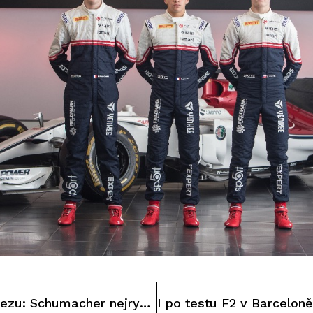
Test Formule 2 v Jerezu: Schumacher nejrychleší, jezdci stáje Charouz solidně