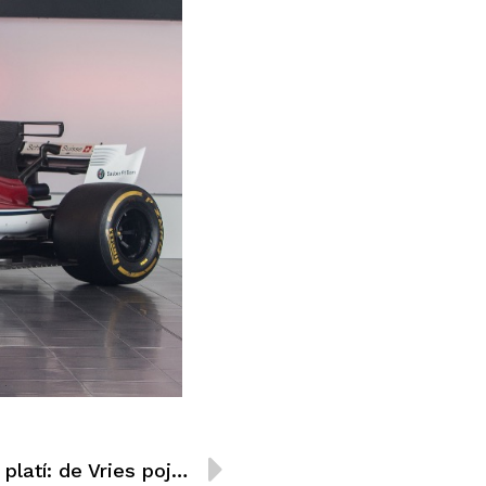
I po testu F2 v Barceloně platí: de Vries pojede do Bahrajnu připraven nejlépe