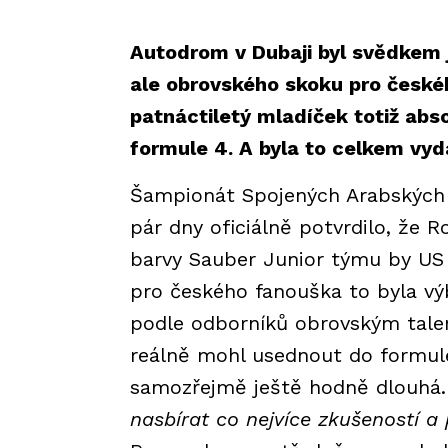
Autodrom v Dubaji byl svědkem 
ale obrovského skoku pro české
patnáctiletý mladíček totiž abs
formule 4. A byla to celkem vy
Šampionát Spojených Arabských E
pár dny oficiálně potvrdilo, že 
barvy Sauber Junior týmu by US
pro českého fanouška to byla výb
podle odborníků obrovským tale
reálně mohl usednout do formule 
samozřejmě ještě hodně dlouhá.
nasbírat co nejvíce zkušeností a