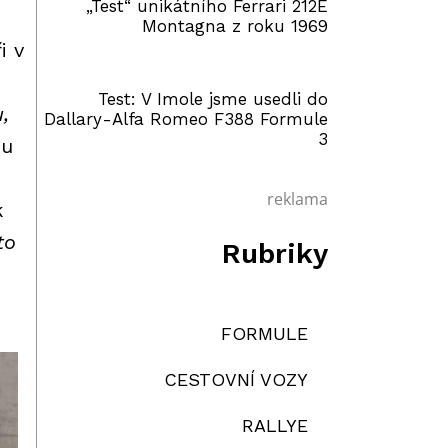
„Test“ unikátního Ferrari 212E
Montagna z roku 1969
i v
Test: V Imole jsme usedli do
,
Dallary-Alfa Romeo F388 Formule
3
ou
reklama
k
to
Rubriky
FORMULE
CESTOVNÍ VOZY
RALLYE