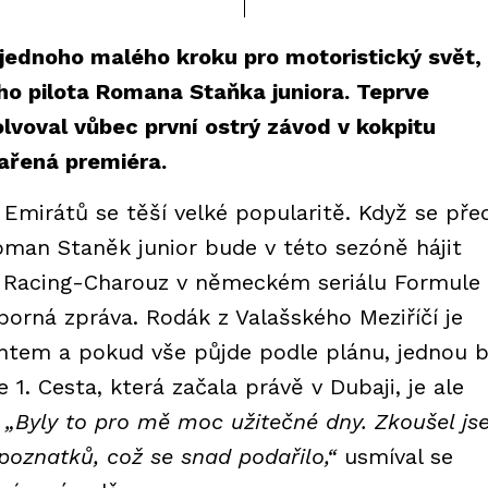
jednoho malého kroku pro motoristický svět,
ho pilota Romana Staňka juniora. Teprve
olvoval vůbec první ostrý závod v kokpitu
dařená premiéra.
mirátů se těší velké popularitě. Když se pře
Roman Staněk junior bude v této sezóně hájit
 Racing-Charouz v německém seriálu Formule 
orná zpráva. Rodák z Valašského Meziříčí je
ntem a pokud vše půjde podle plánu, jednou 
1. Cesta, která začala právě v Dubaji, je ale
„Byly to pro mě moc užitečné dny. Zkoušel j
 poznatků, což se snad podařilo,“
usmíval se