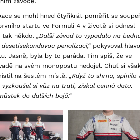
ním závodě.
kace se mohl hned čtyřikrát poměřit se soupeř
vního startu ve Formuli 4 v životě si odnesl
n tak někdo.
„Další závod to vypadalo na bednu
m desetisekundovou penalizaci,“
pokyvoval hlav
u. Jasně, byla by to paráda. Tím spíš, že ve
ávadě na svém monopostu nedojel. Chuť si vša
místil na šestém místě.
„Když to shrnu, splnilo 
 vyzkoušel si vůz na trati, získal cenná data.
můstek do dalších bojů.“