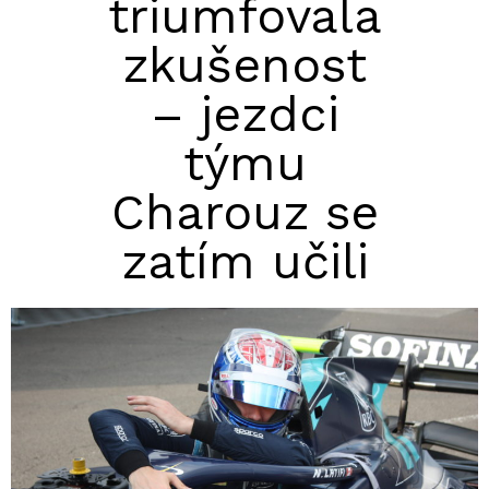
triumfovala
zkušenost
– jezdci
týmu
Charouz se
zatím učili