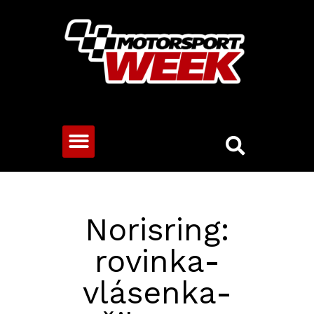
CESTOVNÍ VOZY
Norisring:
rovinka-
vlásenka-