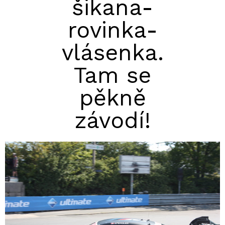
šikana-
rovinka-
vlásenka.
Tam se
pěkně
závodí!