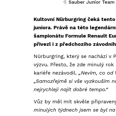
Kultovní Nürburgring čeká tent
juniora. Právě na této legendární
šampionátu Formule Renault Euro
přivezl i z předchozího závodníh
Nürburgring, který se nachází v 
výzvu. Přesto, že zde minulý rok
kariéře nezávodil.
„Nevím, co od 
„Samozřejmě si vše vyzkouším na
nejrychleji najít dobré tempo.“
Vůz by měl mít skvěle připravený
minulých týdnech jsem se byl na 