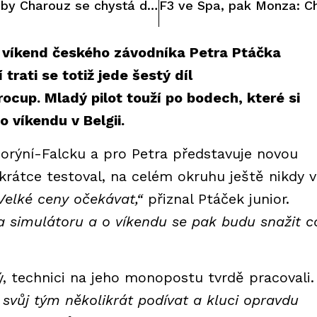
Sauber Junior Team by Charouz se chystá do Belgie
o víkend českého závodníka Petra Ptáčka
 trati se totiž jede šestý díl
cup. Mladý pilot touží po bodech, které si
o víkendu v Belgii.
Porýní-Falcku a pro Petra představuje novou
 krátce testoval, na celém okruhu ještě nikdy v
Velké ceny očekávat,“
přiznal Ptáček junior.
 simulátoru a o víkendu se pak budu snažit c
, technici na jeho monopostu tvrdě pracovali.
svůj tým několikrát podívat a kluci opravdu