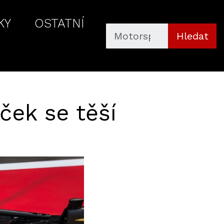
KY
OSTATNÍ
Hledat
ček se těší