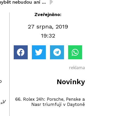
F3 ve Spa, pak Monza: Chybět nebudou ani Charouzovi jezdci
Zveřejněno:
27 srpna, 2019
19:32
reklama
Novinky
o
66. Rolex 24h: Porsche, Penske a
„V
Nasr triumfují v Daytoně