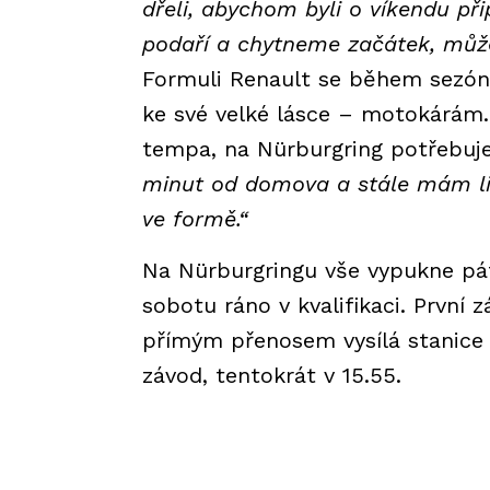
dřeli, abychom byli o víkendu při
podaří a chytneme začátek, můž
Formuli Renault se během sezóny
ke své velké lásce – motokárám.
tempa, na Nürburgring potřebuj
minut od domova a stále mám lice
ve formě.“
Na Nürburgringu vše vypukne pát
sobotu ráno v kvalifikaci. První 
přímým přenosem vysílá stanice 
závod, tentokrát v 15.55.