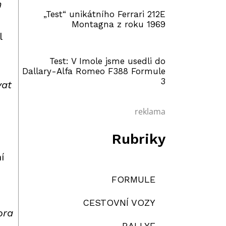
m
„Test“ unikátního Ferrari 212E
Montagna z roku 1969
l
Test: V Imole jsme usedli do
Dallary-Alfa Romeo F388 Formule
3
vat
reklama
Rubriky
í
FORMULE
CESTOVNÍ VOZY
ora
RALLYE