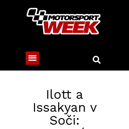
CESTOVNÍ VOZY
Ilott a
Issakyan v
Soči: