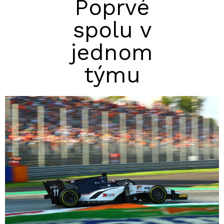
Poprvé
spolu v
jednom
týmu