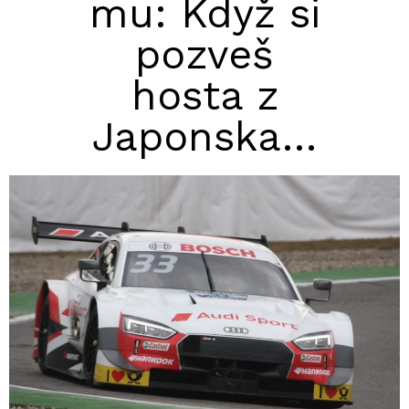
mu: Když si
pozveš
hosta z
Japonska…