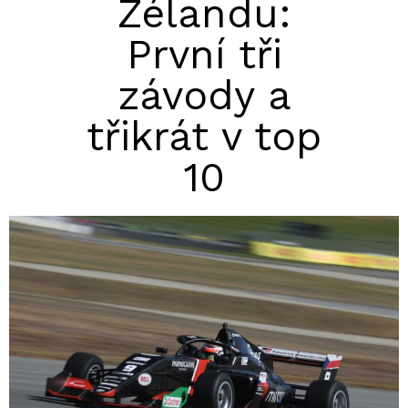
Zélandu:
První tři
závody a
třikrát v top
10