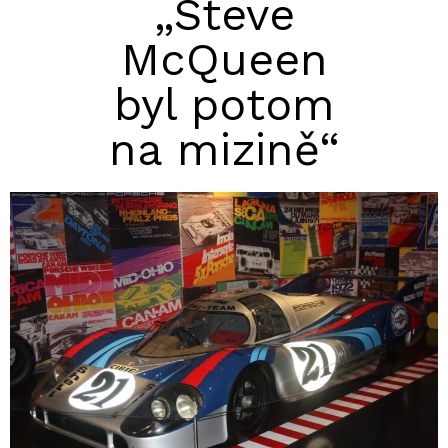
„Steve
McQueen
byl potom
na mizině“