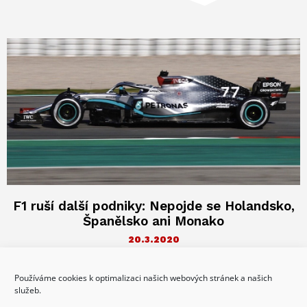
F1 ruší další podniky: Nepojde se Holandsko,
Španělsko ani Monako
20.3.2020
Vzhledem k pokračující pandemii nového typu koronaviru a
problémům, který COVID-19 na celém světě způsobil, se ruší
Používáme cookies k optimalizaci našich webových stránek a našich
další Velké ceny
služeb.