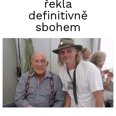
řekla
definitivně
sbohem