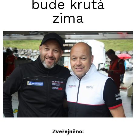
bude krutá
zima
Zveřejněno: