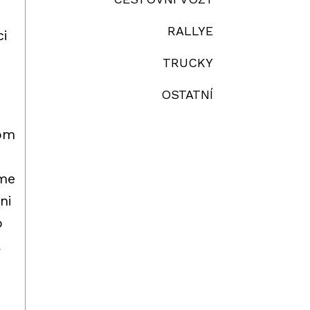
RALLYE
ci
TRUCKY
OSTATNÍ
tom
sme
ni
o
a