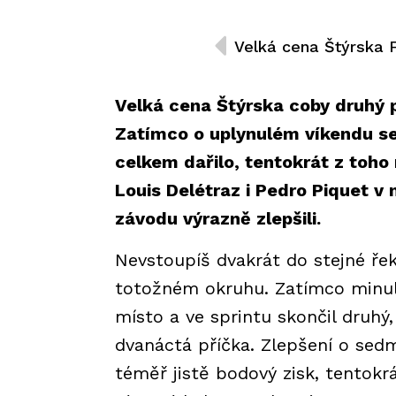
Velká cena Štýrska coby druhý p
Zatímco o uplynulém víkendu se
celkem dařilo, tentokrát z toho 
Louis Delétraz i Pedro Piquet v
závodu výrazně zlepšili.
Nevstoupíš dvakrát do stejné řek
totožném okruhu. Zatímco minulý
místo a ve sprintu skončil druhý
dvanáctá příčka. Zlepšení o se
téměř jistě bodový zisk, tentokr