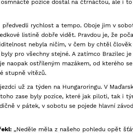
osmnácté pozice dostal na čtrnáctou, ale i to
 předvedli rychlost a tempo. Oboje jim v sobo
edkové listině dobře vidět. Pravdou je, že poča
ditelnost nebyla ničím, v čem by chtěl člověk
byly pro všechny stejné. A zatímco Brazilec je
je naopak ostříleným mazákem, od kterého se
né stupně vítězů.
jezdci už za týden na Hungaroringu. V Maďars
toho zase byly pozice, které jak piloti, tak i t
radičně v pátek, v sobotu se pojede hlavní závo
ekl:
„Neděle měla z našeho pohledu opět šťá