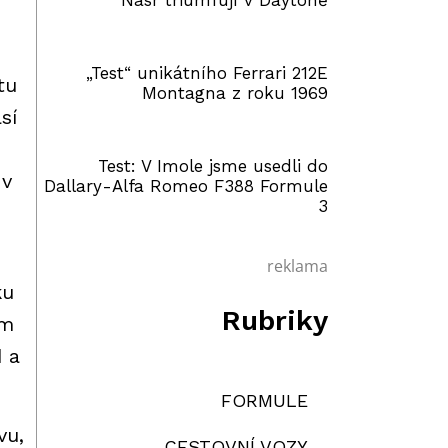
Nasr triumfují v Daytoně
„Test“ unikátního Ferrari 212E
tu
Montagna z roku 1969
sí
Test: V Imole jsme usedli do
 v
Dallary-Alfa Romeo F388 Formule
3
reklama
ku
Rubriky
ým
d a
FORMULE
vu,
CESTOVNÍ VOZY