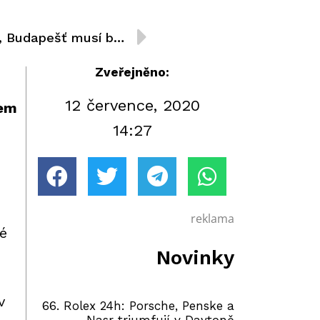
„Zapomeňme na Štýrsko, Budapešť musí být lepší“, zní z týmu Charouz Racing System
Zveřejněno:
12 července, 2020
tem
14:27
reklama
é
Novinky
v
66. Rolex 24h: Porsche, Penske a