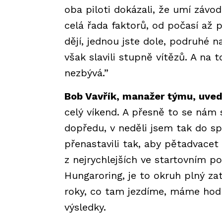
oba piloti dokázali, že umí závod
celá řada faktorů, od počasí až 
dějí, jednou jste dole, podruhé 
však slavili stupně vítězů. A na
nezbývá.”
Bob Vavřík, manažer týmu, uvedl
celý víkend. A přesně to se nám 
dopředu, v neděli jsem tak do sp
přenastavili tak, aby pětadvacet 
z nejrychlejších ve startovním p
Hungaroring, je to okruh plný zat
roky, co tam jezdíme, máme hodn
výsledky.