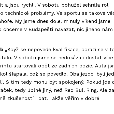
it a jsou rychlí. V sobotu bohužel sehrála roli
po technické problémy. Ve sportu se takové vě
nahoře. My jsme dnes dole, minulý víkend jsme
 to chceme v Budapešti navázat, nic jiného nám
: „
Když se nepovede kvalifikace, odrazí se v 
stalo. V sobotu jsme se nedokázali dostat více
rintu startovali opět ze zadních pozic. Auta j
kol šlapala, což se povedlo. Oba jezdci byli jed
oli. S tím tedy mohu být spokojený. Pokud jde 
áček, tedy úplně jiný, než Red Bull Ring. Ale z
ě zkušeností i dat. Takže věřím v dobré