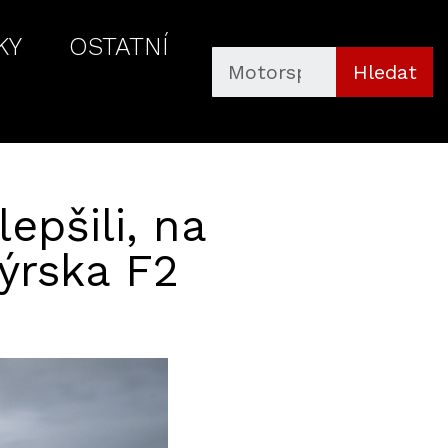
KY
OSTATNÍ
Hledat
lepšili, na
ýrska F2