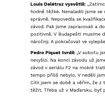
Louis Delétraz vysvětlil:
„Zatímco
hodně těžké. Nenaladili jsme se
správně. Nepovedla se kvalifika
závod. Pak jsme zapracovali a do
pozitivně. V Budapešti musíme d
náročný. A pokračovat ve vylepšen
Pedro Piquet tvrdil:
„V sobotu js
nevyšlo. Na konci závodu už jsme
závod v seriálu F2 na mokré trat
tempo příliš nebylo. V neděli jsme
Cítil jsem se době a věřím, že z
těžit. Třeba už v Maďarsku, byť p