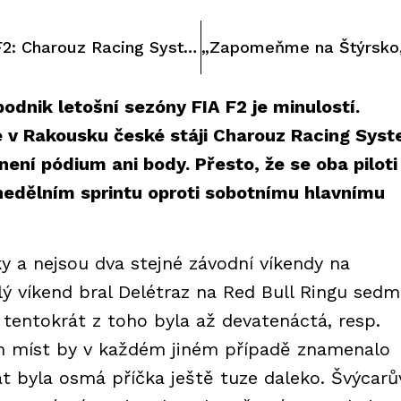
Velká cena Štýrska F2: Charouz Racing System poražen počasím
odnik letošní sezóny FIA F2 je minulostí.
 v Rakousku české stáji Charouz Racing Sys
není pódium ani body. Přesto, že se oba piloti
 nedělním sprintu oproti sobotnímu hlavnímu
y a nejsou dva stejné závodní víkendy na
 víkend bral Delétraz na Red Bull Ringu sedm
, tentokrát z toho byla až devatenáctá, resp.
dm míst by v každém jiném případě znamenalo
át byla osmá příčka ještě tuze daleko. Švýcarů