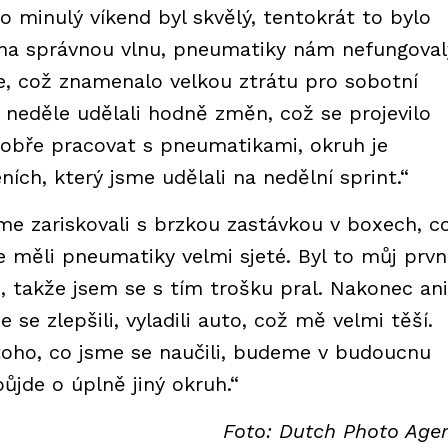
 minulý víkend byl skvělý, tentokrát to bylo
 na správnou vlnu, pneumatiky nám nefungoval
ce, což znamenalo velkou ztrátu pro sobotní
 neděle udělali hodně změn, což se projevilo
obře pracovat s pneumatikami, okruh je
ích, který jsme udělali na nedělní sprint.“
me zariskovali s brzkou zastávkou v boxech, c
 měli pneumatiky velmi sjeté. Byl to můj prvn
i, takže jsem se s tím trošku pral. Nakonec ani
 se zlepšili, vyladili auto, což mě velmi těší.
 toho, co jsme se naučili, budeme v budoucnu
ůjde o úplně jiný okruh.“
Foto: Dutch Photo Age