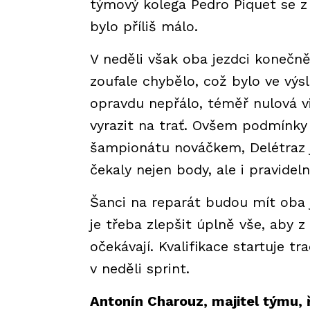
týmový kolega Pedro Piquet se z 
bylo příliš málo.
V neděli však oba jezdci konečně
zoufale chybělo, což bylo ve výsl
opravdu nepřálo, téměř nulová vi
vyrazit na trať. Ovšem podmínky 
šampionátu nováčkem, Delétraz 
čekaly nejen body, ale i pravidel
Šanci na reparát budou mít oba 
je třeba zlepšit úplně vše, aby z 
očekávají. Kvalifikace startuje t
v neděli sprint.
Antonín Charouz, majitel týmu, ř