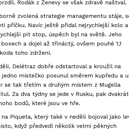
rzdil. Rodák z Ženevy se však zdravě naštval.
ýborně zvolená strategie managementu stáje, s
í příčku. Navíc ještě přidal nejrychlejší kolo a
ychlejší pit stop, úspěch byl na světě. Jeho
boxech a dojel až třináctý, ovšem pouhé 1,1
koda toho zdržení.
ěli. Delétraz dobře odstartoval a kroužil na
ě o jedno místečko posunul směrem kupředu a u
ar se tak třetím a druhým místem z Mugella
tul. Za dva týdny se jede v Rusku, pak dvakrát
noho bodů, které jsou ve hře.
 Piqueta, který také v neděli bojoval jako le
sto, když předvedl několik velmi pěkných