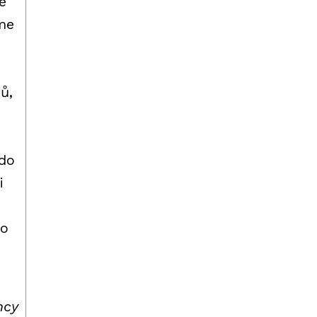
é
me
ů,
“
 do
i
do
ncy