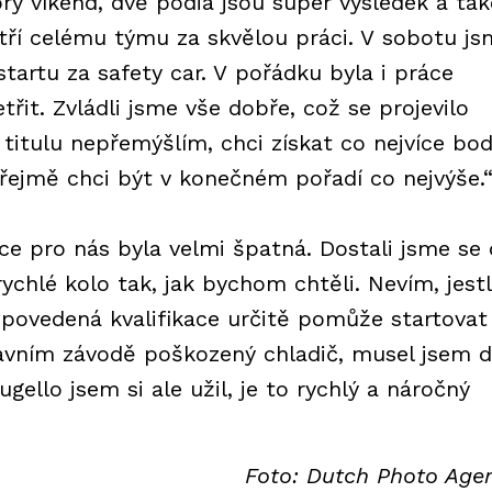
rý víkend, dvě pódia jsou super výsledek a tak
tří celému týmu za skvělou práci. V sobotu js
estartu za safety car. V pořádku byla i práce
řit. Zvládli jsme vše dobře, což se projevilo
titulu nepřemýšlím, chci získat co nejvíce bod
ejmě chci být v konečném pořadí co nejvýše.
ace pro nás byla velmi špatná. Dostali jsme se
ychlé kolo tak, jak bychom chtěli. Nevím, jestl
 povedená kvalifikace určitě pomůže startovat
lavním závodě poškozený chladič, musel jsem 
ello jsem si ale užil, je to rychlý a náročný
Foto: Dutch Photo Age