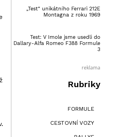
„Test“ unikátního Ferrari 212E
Montagna z roku 1969
e
Test: V Imole jsme usedli do
Dallary-Alfa Romeo F388 Formule
3
reklama
ž
Rubriky
FORMULE
CESTOVNÍ VOZY
v.
RALLYE