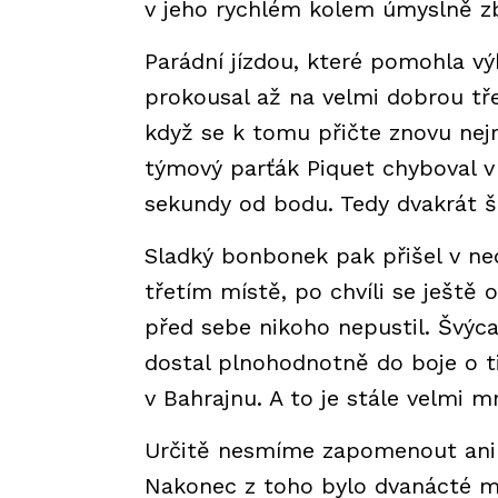
v jeho rychlém kolem úmyslně zb
Parádní jízdou, které pomohla v
prokousal až na velmi dobrou třet
když se k tomu přičte znovu nejr
týmový parťák Piquet chyboval v 
sekundy od bodu. Tedy dvakrát š
Sladký bonbonek pak přišel v ned
třetím místě, po chvíli se ješt
před sebe nikoho nepustil. Švýc
dostal plnohodnotně do boje o ti
v Bahrajnu. A to je stále velmi m
Určitě nesmíme zapomenout ani na
Nakonec z toho bylo dvanácté mí