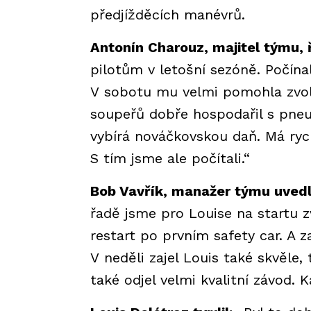
předjížděcích manévrů.
Antonín Charouz, majitel týmu, ř
pilotům v letošní sezóně. Počína
V sobotu mu velmi pomohla zvolen
soupeřů dobře hospodařil s pneu
vybírá nováčkovskou daň. Má rychl
S tím jsme ale počítali.“
Bob Vavřík, manažer týmu uvedl
řadě jsme pro Louise na startu z
restart po prvním safety car. A z
V neděli zajel Louis také skvěle, t
také odjel velmi kvalitní závod