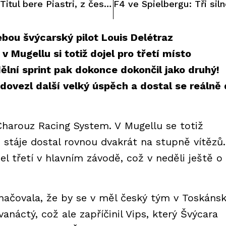
Finále F3 v Mugellu: Titul bere Piastri, z českého týmu nejlepší Staněk
bou švýcarský pilot Louis Delétraz
 Mugellu si totiž dojel pro třetí místo
lní sprint pak dokonce dokončil jako druhý!
ovezl další velký úspěch a dostal se reálně
Charouz Racing System. V Mugellu se totiž
 stáje dostal rovnou dvakrát na stupně vítězů.
el třetí v hlavním závodě, což v neděli ještě o
značovala, že by se v měl český tým v Toskáns
vanáctý, což ale zapříčinil Vips, který Švýcara