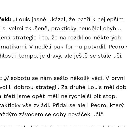
ekl:
„Louis jasně ukázal, že patří k nejlepším
l si velmi zkušeně, prakticky neudělal chybu.
á strategie i to, že na rozdíl od některých
matikami. V neděli pak formu potvrdil. Pedro 
ost i tempo, je dravý, ale ještě se stále učí.
:
„V sobotu se nám sešlo několik věcí. V první
volili dobrou strategii. Za druhé Louis měl dob
a třetí jsme opět měli nejrychlejší pit stop.
akticky vše zvládl. Přidal se ale i Pedro, který
. Každým závodem se coby nováček učí.“