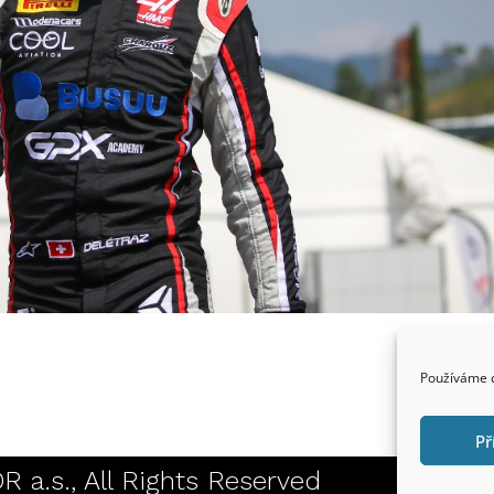
reklama
Používáme c
Př
a.s., All Rights Reserved