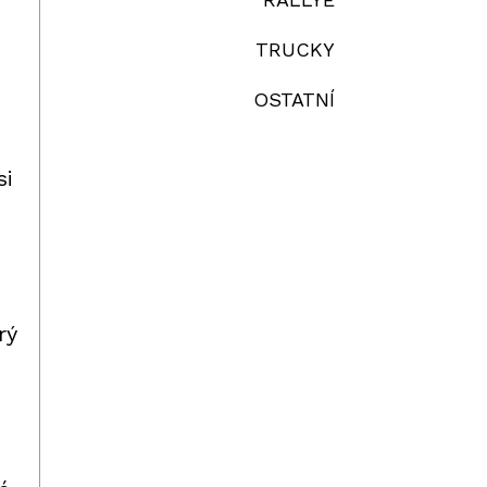
TRUCKY
OSTATNÍ
si
rý