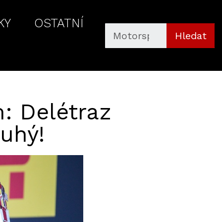
KY
OSTATNÍ
Hledat
: Delétraz
ruhý!