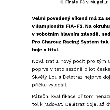
Velmi povedený víkend má za se
v šampionátu FIA-F2. Na okruhu v
v sobotním hlavním závodě, nedě
Pro Charouz Racing System tak d
boje o titul.
Nová trať a nový pocit pro tým 
poprvé v této sezóně pilot české
Skvělý Louis Delétraz nejprve doj
příčku vylepšil.
Páteční kvalifikace přitom nena
tolik radovat. Delétraz dojel až d