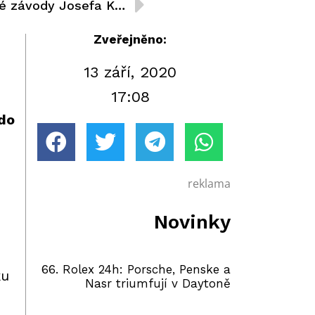
F4 ve Spielbergu: Tři silné závody Josefa Knoppa
Zveřejněno:
13 září, 2020
17:08
 do
reklama
Novinky
66. Rolex 24h: Porsche, Penske a
ku
Nasr triumfují v Daytoně