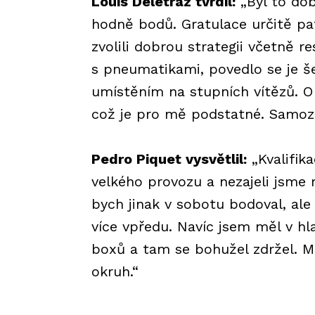
Louis Delétraz tvrdil:
„Byl to dob
hodně bodů. Gratulace určitě pa
zvolili dobrou strategii včetně r
s pneumatikami, povedlo se je šet
umístěním na stupních vítězů. O 
což je pro mě podstatné. Samozř
Pedro Piquet vysvětlil:
„Kvalifik
velkého provozu a nezajeli jsme r
bych jinak v sobotu bodoval, ale
více vpředu. Navíc jsem měl v h
boxů a tam se bohužel zdržel. Mug
okruh.“