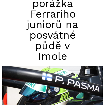
porážka
Ferrariho
juniorů na
posvátné
půdě v
Imole