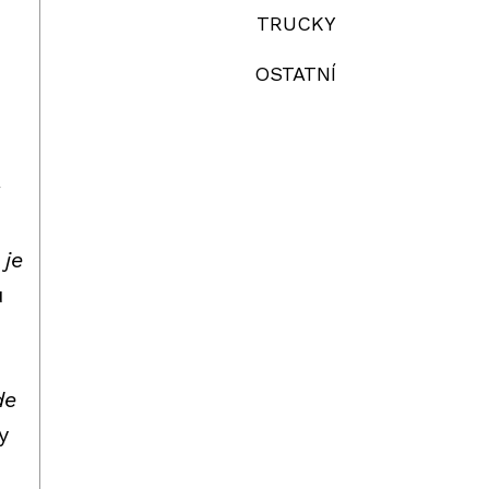
TRUCKY
OSTATNÍ
 je
u
de
y