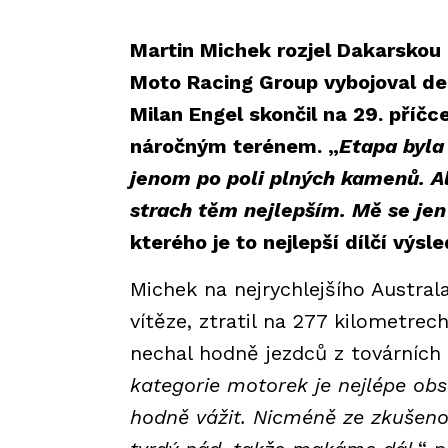
Martin Michek rozjel Dakarskou
Moto Racing Group vybojoval de
Milan Engel skončil na 29. příčce
náročným terénem. „
Etapa byla 
jenom po poli plných kamenů. Al
strach těm nejlepším. Mě se jen
kterého je to nejlepší dílčí výs
Michek na nejrychlejšího Austra
vítěze, ztratil na 277 kilometrec
nechal hodně jezdců z továrních s
kategorie motorek je nejlépe o
hodně vážit. Nicméně ze zkušenos