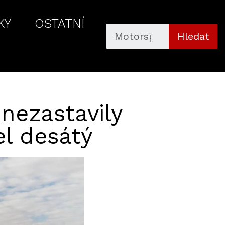
KY
OSTATNÍ
Hledat
nezastavily
el desátý