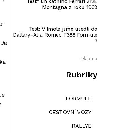
to
„Test“ unikátního Ferrari 212E
Montagna z roku 1969
a
Test: V Imole jsme usedli do
Dallary-Alfa Romeo F388 Formule
3
ede
reklama
čka
Rubriky
ce
FORMULE
e
CESTOVNÍ VOZY
RALLYE