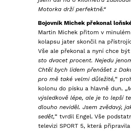
Motorka drží perfektně.“
Bojovník Michek překonal loňsk
Martin Michek přitom v minulém 
kolapsu jater skončil na přístroj
Vše ale překonal a nyní chce být 
sto dvacet procent. Nejedu jenom
Chtěl bych lidem přenášet z Dakar
pro mě také velmi důležité,
“ pro
kolonu do písku a hlavně dun. „
M
výsledkově lépe, ale je to lepší 
dlouho neviděl. Jsem zvědavý, j
sedět,
“ tvrdil Engel. Vše podsta
televizi SPORT 5, která připravil