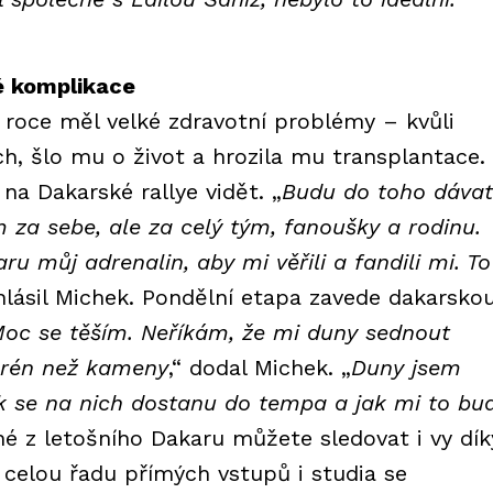
é komplikace
roce měl velké zdravotní problémy – kvůli
ích, šlo mu o život a hrozila mu transplantace.
na Dakarské rallye vidět. „
Budu do toho dávat
 za sebe, ale za celý tým, fanoušky a rodinu.
u můj adrenalin, aby mi věřili a fandili mi. To
hlásil Michek. Pondělní etapa zavede dakarsko
oc se těším. Neříkám, že mi duny sednout
terén než kameny
,“ dodal Michek. „
Duny jsem
ak se na nich dostanu do tempa a jak mi to bu
tné z letošního Dakaru můžete sledovat i vy dík
a celou řadu přímých vstupů i studia se