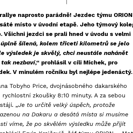
 rallye naprosto parádně! Jezdec týmu ORION
sáté místo v úvodní etapě. Jeho týmový kole
. Všichni jezdci se prali hned v úvodu s velmi
úplně šílená, kolem třiceti kilometrů se jelo
e výsledek je skvělý, chci neustále nahánět
 tak nezbaví
,“ prohlásil v cíli Michek, pro
ledek. V minulém ročníku byl nejlépe jedenáctý.
lana Tobyho Price, dvojnásobného dakarského
h rychlostní zkoušky 8:10 minuty. A za sebou
tájí. „
Je to určitě velký úspěch, protože
bsazenou na Dakaru a desátá místa si musíme
ti víme, že po skvělém výsledku může přijít