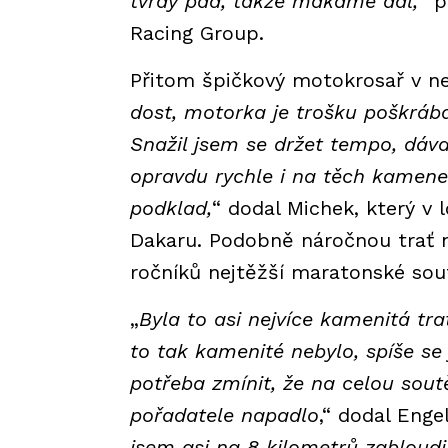
tvrdý pád, takže makáme dál,
“ p
Racing Group.
Přitom špičkový motokrosař v ne
dost, motorka je trošku poškrá
Snažil jsem se držet tempo, dával
opravdu rychle i na těch kamene
podklad,
“ dodal Michek, který v 
Dakaru. Podobně náročnou trať ne
ročníků nejtěžší maratonské sou
„
Byla to asi nejvíce kamenitá tr
to tak kamenité nebylo, spíše se 
potřeba zmínit, že na celou sou
pořadatele napadlo
,“ dodal Engel
jsem asi na 8 kilometrů zabloudil