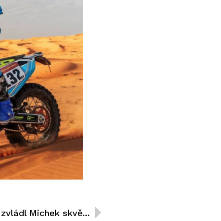
Ruskou ruletu na Dakaru zvládl Michek skvěle. Kluci ze špičky už si na mě dávají pozor, říká