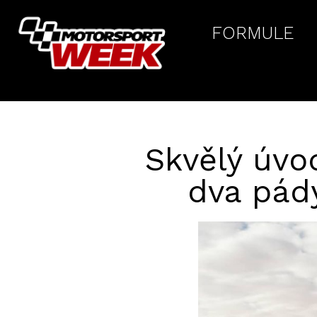
FORMULE
Skvělý úvo
dva pády