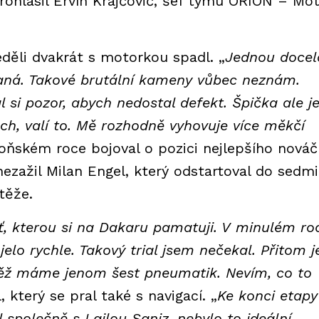
rohlásil Ervín Krajčovič, šéf týmu ORION – Mo
děli dvakrát s motorkou spadl. „
Jednou docel
baná. Takové brutální kameny vůbec neznám.
 si pozor, abych nedostal defekt. Špička ale j
ch, valí to. Mě rozhodně vyhovuje více měkčí
loňském roce bojoval o pozici nejlepšího nová
zažil Milan Engel, který odstartoval do sedmi
těže.
ať, kterou si na Dakaru pamatuji. V minulém ro
jelo rychle. Takový trial jsem nečekal. Přitom j
těž máme jenom šest pneumatik. Nevím, co to
, který se pral také s navigací. „
Ke konci etapy
 společně s Lailou Saniz, nebylo to ideální.