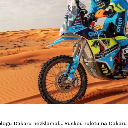
Jezdci Buggyry v prologu Dakaru nezklamali, naopak!