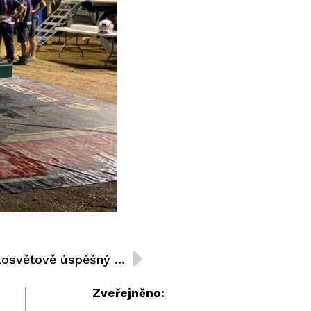
BUGGYRA Academy je celosvětově úspěšný projekt, který je porovnatelný pouze s projektem Redbullu
Zveřejněno: