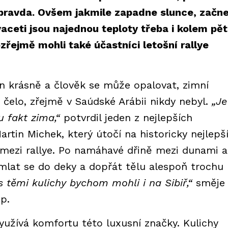
to pravda. Ovšem jakmile zapadne slunce, začn
ceti jsou najednou teploty třeba i kolem pět
řejmě mohli také účastníci letošní rallye
en krásně a člověk se může opalovat, zimní
 čelo, zřejmě v Saúdské Arábii nikdy nebyl.
„Je
u fakt zima,“
potvrdil jeden z nejlepších
rtin Michek, který útočí na historicky nejlepš
mezi rallye. Po namáhavé dřině mezi dunami a
lat se do deky a dopřát tělu alespoň trochu
s těmi kulichy bychom mohli i na Sibiř,“
směje 
up.
užívá komfortu této luxusní značky. Kulichy