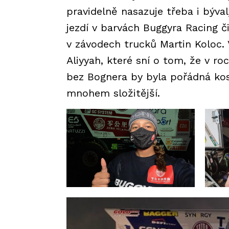
pravidelně nasazuje třeba i býva
jezdí v barvách Buggyra Racing č
v závodech trucků Martin Koloc.
Aliyyah, které sní o tom, že v r
bez Bognera by byla pořádná kos
mnohem složitější.