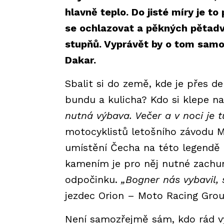
hlavně teplo. Do jisté míry je 
se ochlazovat a pěkných pětadva
stupňů. Vyprávět by o tom samoz
Dakar.
Sbalit si do země, kde je přes d
bundu a kulicha? Kdo si klepe na
nutná výbava. Večer a v noci je t
motocyklistů letošního závodu Ma
umístění Čecha na této legendě 
kamením je pro něj nutné zachum
odpočinku.
„Bogner nás vybavil, 
jezdec Orion – Moto Racing Gro
Není samozřejmě sám, kdo rád vy