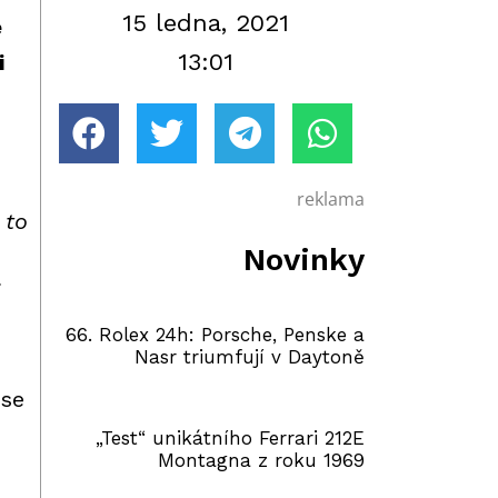
15 ledna, 2021
e
13:01
i
reklama
 to
Novinky
í
66. Rolex 24h: Porsche, Penske a
Nasr triumfují v Daytoně
se
„Test“ unikátního Ferrari 212E
Montagna z roku 1969