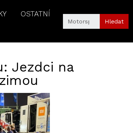
KY
OSTATNÍ
Hledat
u: Jezdci na
 zimou