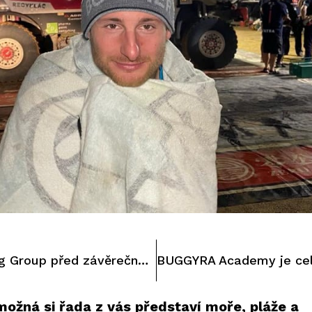
ORION – Moto Racing Group před závěrečnou etapou Dakaru útočí na historicky nejlepší český výsledek mezi motocykly
ožná si řada z vás představí moře, pláže a