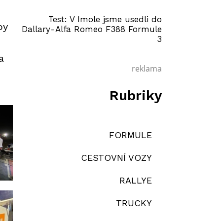
Test: V Imole jsme usedli do
py
Dallary-Alfa Romeo F388 Formule
3
a
reklama
Rubriky
FORMULE
CESTOVNÍ VOZY
RALLYE
TRUCKY