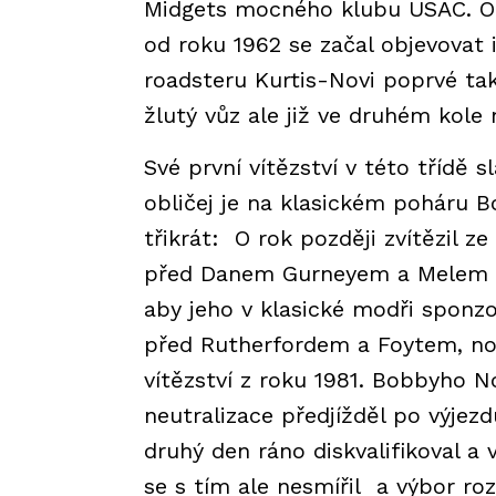
Midgets mocného klubu USAC. Od 
od roku 1962 se začal objevovat 
roadsteru Kurtis-Novi poprvé tak
žlutý vůz ale již ve druhém kole
Své první vítězství v této třídě
obličej je na klasickém poháru 
třikrát: O rok později zvítězil z
před Danem Gurneyem a Melem Ke
aby jeho v klasické modři sponzo
před Rutherfordem a Foytem, no
vítězství z roku 1981. Bobbyho 
neutralizace předjížděl po výjez
druhý den ráno diskvalifikoval a
se s tím ale nesmířil a výbor ro