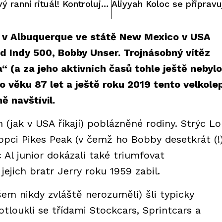
Libor Podmol má nový ranní rituál! Kontroluje speciální účet
 v Albuquerque ve státě New Mexico v USA
d Indy 500, Bobby Unser. Trojnásobný vítěz
“ (a za jeho aktivních časů tohle ještě nebylo
 věku 87 let a ještě roku 2019 tento velkole
ě navštívil.
(jak v USA říkají) poblázněné rodiny. Strýc Lo
opci Pikes Peak (v čemž ho Bobby desetkrát (!
c Al junior dokázali také triumfovat
jejich bratr Jerry roku 1959 zabil.
šem nikdy zvláště nerozuměli) šli typicky
tloukli se třídami Stockcars, Sprintcars a