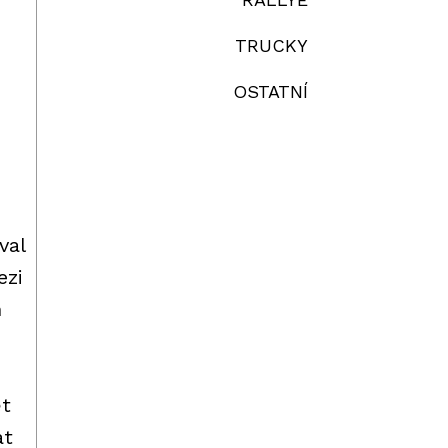
TRUCKY
OSTATNÍ
val
ezi
h
ět
at