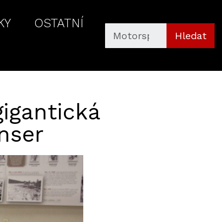
KY
OSTATNÍ
Hledat
gigantická
nser