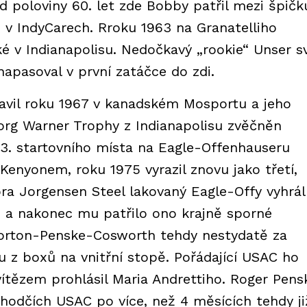
poloviny 60. let zde Bobby patřil mezi špičk
i v IndyCarech. Rroku 1963 na Granatelliho
é v Indianapolisu. Nedočkavý „rookie“ Unser s
 napasoval v první zatáčce do zdi.
 slavil roku 1967 v kanadském Mosportu a jeho
Borg Warner Trophy z Indianapolisu zvěčněn
e 3. startovního místa na Eagle-Offenhauseru
nyonem, roku 1975 vyrazil znovu jako třetí,
ra Jorgensen Steel lakovaný Eagle-Offy vyhrál
 a nakonec mu patřilo ono krajně sporné
Norton-Penske-Cosworth tehdy nestydatě za
du z boxů na vnitřní stopě. Pořádající USAC ho
 vítězem prohlásil Maria Andrettiho. Roger Pens
zhodčích USAC po více, než 4 měsících tehdy ji