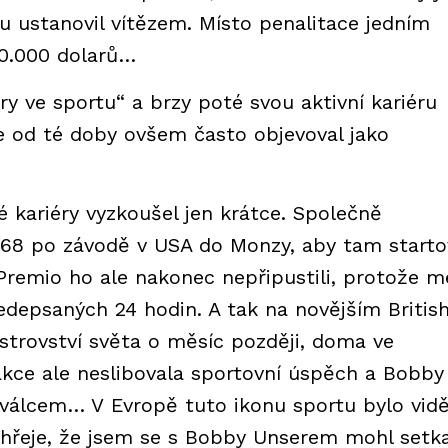
u ustanovil vítězem. Místo penalitace jedním
40.000 dolarů…
 ve sportu“ a brzy poté svou aktivní kariéru
se od té doby ovšem často objevoval jako
 kariéry vyzkoušel jen krátce. Společně
968 po závodě v USA do Monzy, aby tam starto
remio ho ale nakonec nepřipustili, protože m
depsaných 24 hodin. A tak na novějším Britis
strovství světa o měsíc později, doma ve
kce ale neslibovala sportovní úspěch a Bobby
2válcem… V Evropě tuto ikonu sportu bylo vid
e hřeje, že jsem se s Bobby Unserem mohl setk