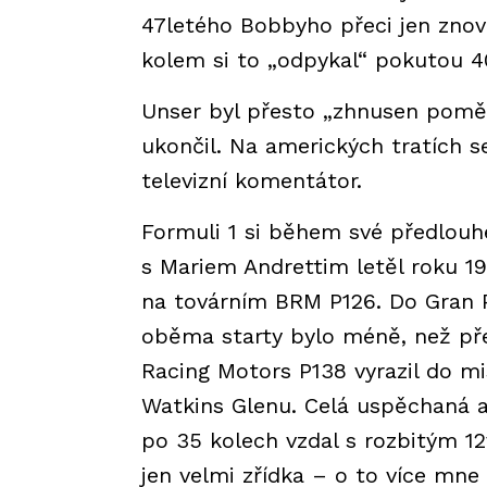
47letého Bobbyho přeci jen znov
kolem si to „odpykal“ pokutou 
Unser byl přesto „zhnusen poměry
ukončil. Na amerických tratích 
televizní komentátor.
Formuli 1 si během své předlouhé
s Mariem Andrettim letěl roku 1
na továrním BRM P126. Do Gran P
oběma starty bylo méně, než pře
Racing Motors P138 vyrazil do mi
Watkins Glenu. Celá uspěchaná a
po 35 kolech vzdal s rozbitým 1
jen velmi zřídka – o to více mn