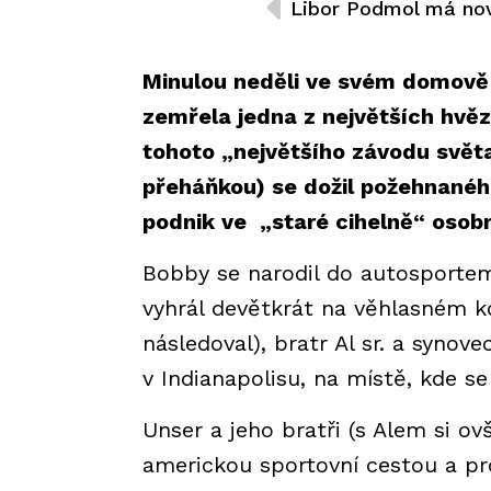
Minulou neděli ve svém domově
zemřela jedna z největších hvěz
tohoto „největšího závodu světa
přeháňkou) se dožil požehnaného
podnik ve „staré cihelně“ osobn
Bobby se narodil do autosportem 
vyhrál devětkrát na věhlasném k
následoval), bratr Al sr. a synove
v Indianapolisu, na místě, kde se 
Unser a jeho bratři (s Alem si ov
americkou sportovní cestou a pro