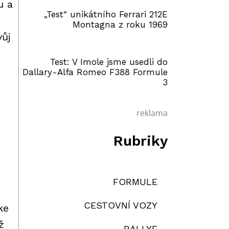
u a
„Test“ unikátního Ferrari 212E
Montagna z roku 1969
vůj
Test: V Imole jsme usedli do
Dallary-Alfa Romeo F388 Formule
3
reklama
Rubriky
FORMULE
CESTOVNÍ VOZY
ke
ž
RALLYE