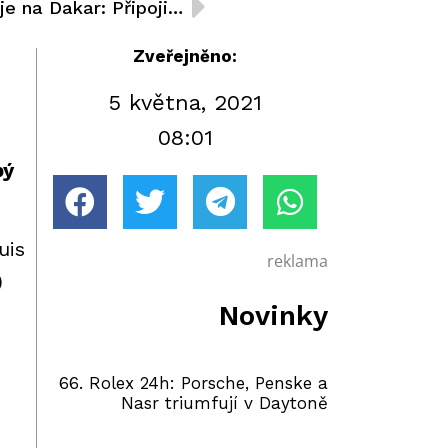
Aliyyah Koloc se připravuje na Dakar: Připojila se k ambasadorskému programu AVL Racing
Zveřejněno:
5 května, 2021
08:01
pý
uis
reklama
)
Novinky
66. Rolex 24h: Porsche, Penske a
Nasr triumfují v Daytoně