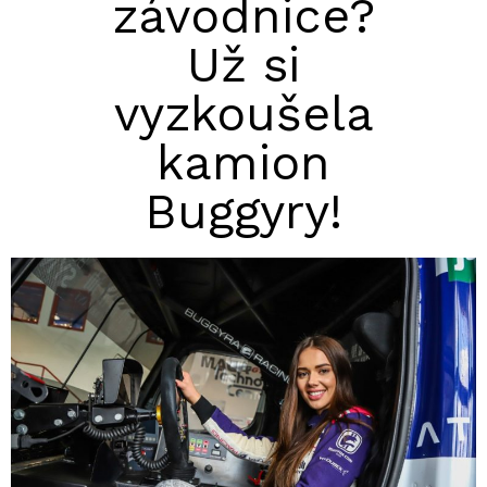
závodnice?
Už si
vyzkoušela
kamion
Buggyry!