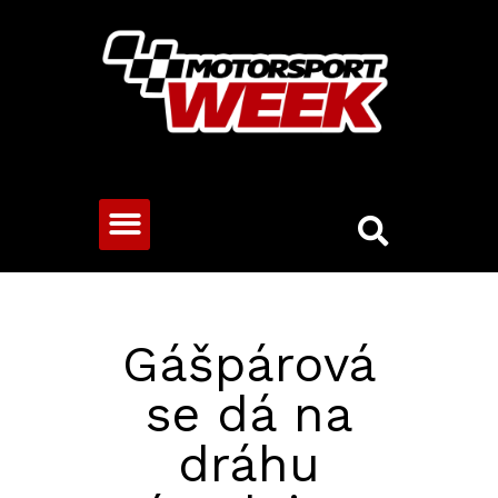
CESTOVNÍ VOZY
Gášpárová
se dá na
dráhu