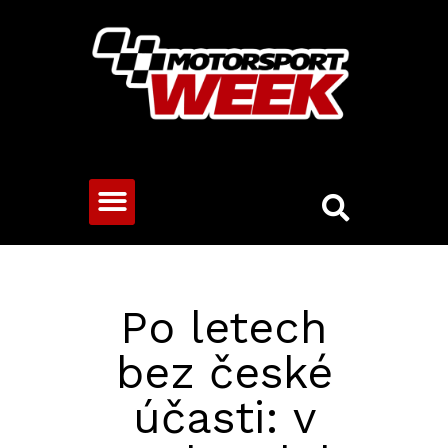
CESTOVNÍ VOZY
Po letech
bez české
účasti: v