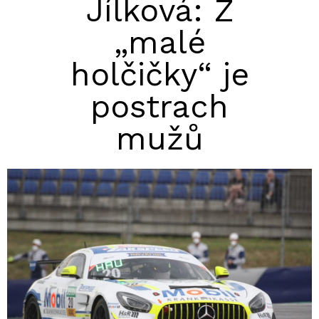
Jílková: Z
„malé
holčičky“ je
postrach
mužů