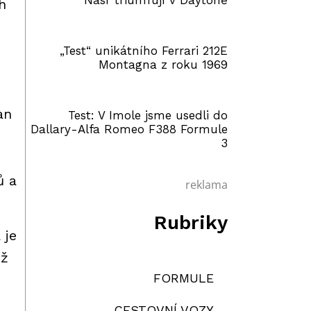
Nasr triumfují v Daytoně
h
„Test“ unikátního Ferrari 212E
Montagna z roku 1969
an
Test: V Imole jsme usedli do
Dallary-Alfa Romeo F388 Formule
3
ů a
reklama
Rubriky
 je
iž
FORMULE
CESTOVNÍ VOZY