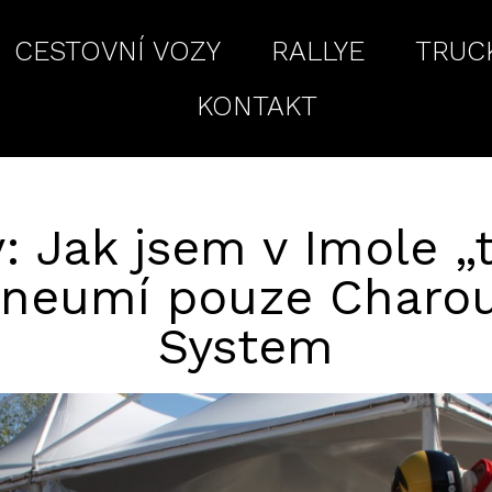
CESTOVNÍ VOZY
RALLYE
TRUC
KONTAKT
: Jak jsem v Imole „
 neumí pouze Charou
System