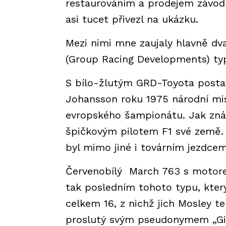
restaurováním a prodejem závodní
asi tucet přivezl na ukázku.
Mezi nimi mne zaujaly hlavně dv
(Group Racing Developments) typ
S bílo-žlutým GRD-Toyota postav
Johansson roku 1975 národní mis
evropského šampionátu. Jak zná
špičkovým pilotem F1 své země. 
byl mimo jiné i továrním jezdcem
Červenobílý March 763 s motore
tak posledním tohoto typu, který
celkem 16, z nichž jich Mosley te
proslutý svým pseudonymem „Gim