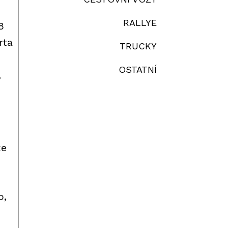
RALLYE
8
rta
TRUCKY
OSTATNÍ
,
že
o,