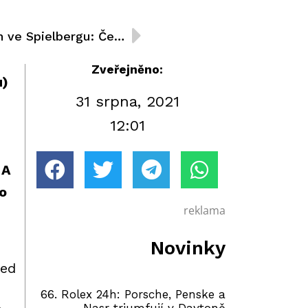
DTM Electric Remote Run ve Spielbergu: Černá to budoucnost motorsportu
Zveřejněno:
u)
31 srpna, 2021
12:01
 A
no
reklama
Novinky
ned
66. Rolex 24h: Porsche, Penske a