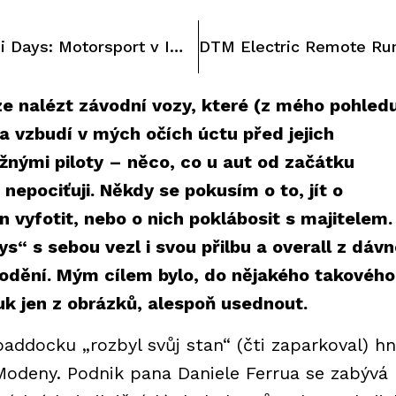
Foto Story: 5. Minardi Days: Motorsport v Imole ještě žije!
lze nalézt závodní vozy, které (z mého pohled
a vzbudí v mých očích úctu před jejich
žnými piloty – něco, co u aut od začátku
nepociťuji. Někdy se pokusím o to, jít o
n vyfotit, nebo o nich poklábosit s majitelem.
s“ s sebou vezl i svou přilbu a overall z dáv
odění. Mým cílem bylo, do nějakého takového
luk jen z obrázků, alespoň usednout.
addocku „rozbyl svůj stan“ (čti zaparkoval) h
 Modeny. Podnik pana Daniele Ferrua se zabývá