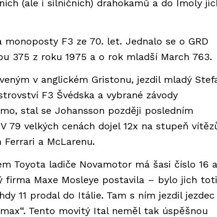
ch (ale i silničních) drahokamů a do Imoly jic
a monoposty F3 ze 70. let. Jednalo se o GRD
u 375 z roku 1975 a o rok mladší March 763.
eným v anglickém Gristonu, jezdil mladý Stef
trovství F3 Švédska a vybrané závody
mo, stal se Johansson později posledním
V 79 velkých cenách dojel 12x na stupeň vítěz
 Ferrari a McLarenu.
m Toyota ladiče Novamotor má šasi číslo 16 a
 firma Maxe Mosleye postavila – bylo jich tot
hdy 11 prodal do Itálie. Tam s ním jezdil jezdec
ax“. Tento movitý Ital neměl tak úspěšnou