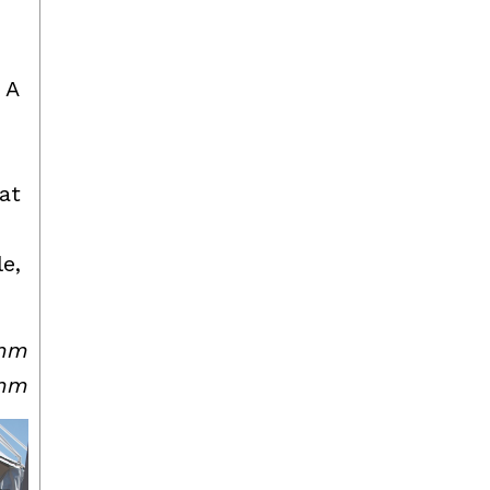
 A
at
e,
emm
emm