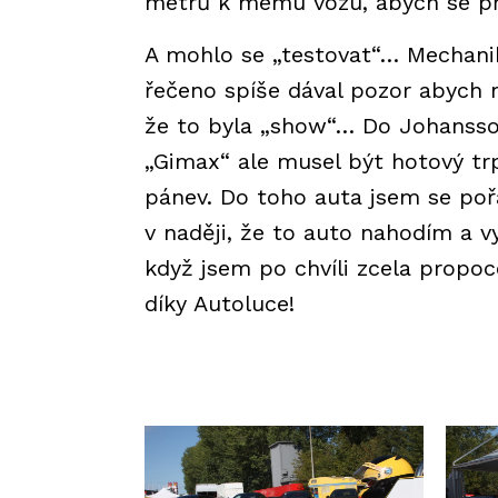
metrů k mému vozu, abych se př
A mohlo se „testovat“… Mechani
řečeno spíše dával pozor abych n
že to byla „show“… Do Johansson
„Gimax“ ale musel být hotový tr
pánev. Do toho auta jsem se poř
v naději, že to auto nahodím a v
když jsem po chvíli zcela propoc
díky Autoluce!