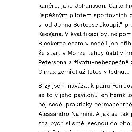
kariéru, jako Johansson. Carlo Fr
úspěšným pilotem sportovních pro
si od Johna Surteese „koupil“ p
Keegana. V kvalifikaci byl nejpo
Bleekemolenem v neděli jen přihl
že start v Monze tehdy ústil v 
Petersona a životu-nebezpečně 
Gimax zemřel až letos v lednu…
Brzy jsem navázal k panu Ferruov
se to v jeho pavilonu jen hemžil
něj seděl prakticky permanentně,
Alessandro Nannini. A jak se tak 
zda bych si směl sednou do obou 