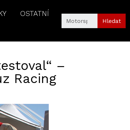
KY
OSTATNÍ
Hledat
testoval“ –
z Racing