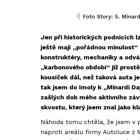
Jen při historických podnicích 
ještě mají „pořádnou minulost“ 
konstruktéry, mechaniky a odvá
„karbonového období“ již prostě 
kousíček dál, než taková auta je
tak jsem do Imoly k „Minardi Day
zašlých dob mého aktivního záv
skvostu, který jsem znal jako k
Náhoda tomu chtěla, že jsem v p
naproti areálu firmy Autoluce z