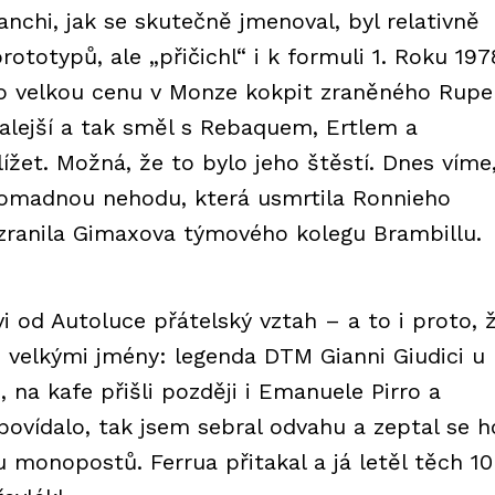
anchi, jak se skutečně jmenoval, byl relativně
totypů, ale „přičichl“ i k formuli 1. Roku 197
ro velkou cenu v Monze kokpit zraněného Rupe
malejší a tak směl s Rebaquem, Ertlem a
ížet. Možná, že to bylo jeho štěstí. Dnes víme
hromadnou nehodu, která usmrtila Ronnieho
zranila Gimaxova týmového kolegu Brambillu.
i od Autoluce přátelský vztah – a to i proto, 
o velkými jmény: legenda DTM Gianni Giudici u
 na kafe přišli později i Emanuele Pirro a
povídalo, tak jsem sebral odvahu a zeptal se h
monopostů. Ferrua přitakal a já letěl těch 10