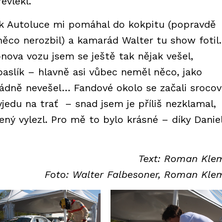
evlékl.
k Autoluce mi pomáhal do kokpitu (popravdě
ěco nerozbil) a kamarád Walter tu show fotil.
ova vozu jsem se ještě tak nějak vešel,
paslík – hlavně asi vůbec neměl něco, jako
ádně nevešel… Fandové okolo se začali srocov
yjedu na trať – snad jsem je příliš nezklamal,
ený vylezl. Pro mě to bylo krásné – díky Daniel
Text: Roman Kl
Foto: Walter Falbesoner, Roman Kl