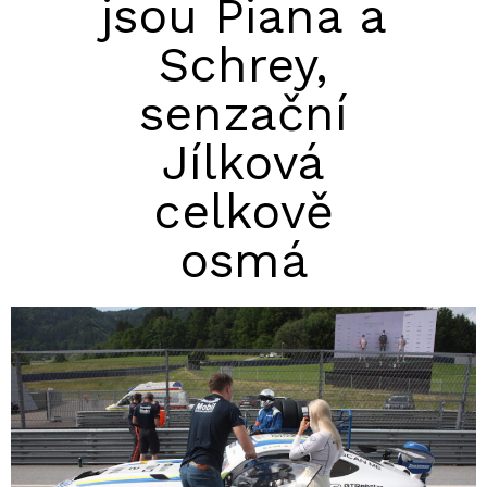
jsou Piana a
Schrey,
senzační
Jílková
celkově
osmá