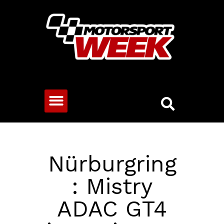
CESTOVNÍ VOZY
Nürburgring
: Mistry
ADAC GT4