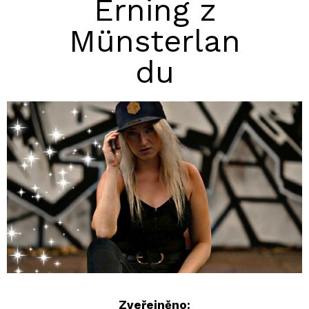
Erning z
Münsterlan
du
Zveřejněno: