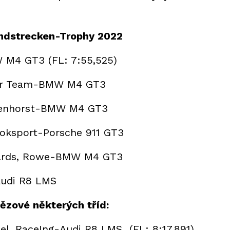
ndstrecken-Trophy 2022
W M4 GT3 (FL: 7:55,525)
ior Team-BMW M4 GT3
lkenhorst-BMW M4 GT3
Toksport-Porsche 911 GT3
wards, Rowe-BMW M4 GT3
Audi R8 LMS
tězové některých tříd:
, RaceIng-Audi R8 LMS (FL: 8:17,891)