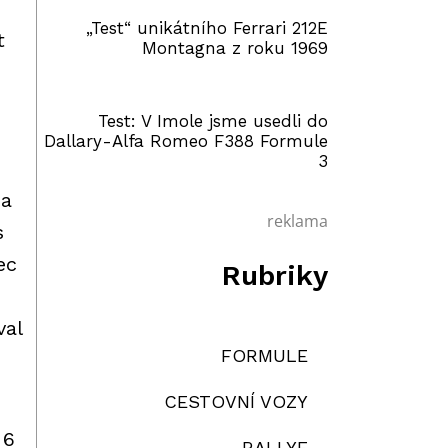
„Test“ unikátního Ferrari 212E
t
Montagna z roku 1969
Test: V Imole jsme usedli do
Dallary-Alfa Romeo F388 Formule
3
 a
reklama
s
ec
Rubriky
val
FORMULE
CESTOVNÍ VOZY
 6
RALLYE