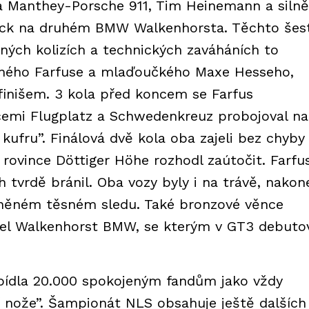
e na Manthey-Porsche 911, Tim Heinemann a silně
ck na druhém BMW Walkenhorsta. Těchto šes
ých kolizích a technických zaváháních to
ého Farfuse a mlaďoučkého Maxe Hesseho,
 finišem. 3 kola před koncem se Farfus
mi Flugplatz a Schwedenkreuz probojoval na
kufru”. Finálová dvě kola oba zajeli bez chyby
rovince Döttiger Höhe rozhodl zaútočit. Farfu
 tvrdě bránil. Oba vozy byly i na trávě, nakon
míněném těsném sledu. Také bronzové věnce
jel Walkenhorst BMW, se kterým v GT3 debuto
bídla 20.000 spokojeným fandům jako vždy
í nože”. Šampionát NLS obsahuje ještě dalších