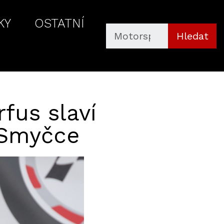
KY
OSTATNÍ
Hledat
fus slaví
í Smyčce