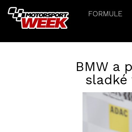
FORMULE
BMW a po
sladké 