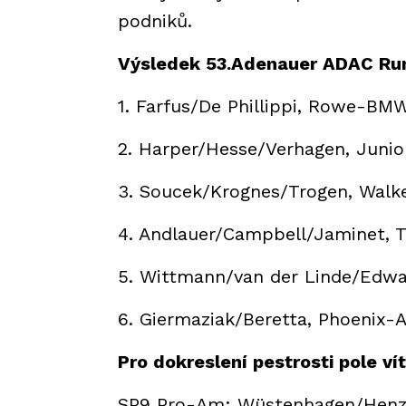
podniků.
Výsledek 53.Adenauer ADAC Ru
1. Farfus/De Phillippi, Rowe-BM
2. Harper/Hesse/Verhagen, Jun
3. Soucek/Krognes/Trogen, Wa
4. Andlauer/Campbell/Jaminet, 
5. Wittmann/van der Linde/Ed
6. Giermaziak/Beretta, Phoenix-
Pro dokreslení pestrosti pole ví
SP9 Pro-Am: Wüstenhagen/Henzel