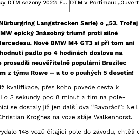
Představujeme značky DTM sezony 2022: Ferrari
ürburgring Langstrecken Serie) o „53. Trofej
MW epický 3násobný triumf proti silné
Mercedesu. Nové BMW M4 GT3 si při tom ani
zhodnutí padlo po 4 hodinách doslova na
prosadili neuvěřitelně populární Brazilec
im z týmu Rowe – a to o pouhých 5 desetin!
iž kvalifikace, přes koho povede cesta k
jel o 3 sekundy pod 8 minut a tím na pole-
ci se dostaly již jen další dva “Bavoráci”: Neil
hristian Krognes na voze stáje Walkenhorst.
dalo 148 vozů čítající pole do závodu, chtěli 