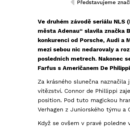
Ve druhém závodě seriálu NLS (N
města Adenau“ slavila značka B
konkurenci od Porsche, Audi a 
mezi sebou nic nedarovaly a ro
posledních metrech. Nakonec se 
Farfus s Američanem De Philipp
Za krásného slunečna naznačila j
vítězství. Connor de Phillippi za
position. Pod tuto magickou hrani
Verhagen z Juniorského týmu a C
Když se ovšem v pravé poledne vy