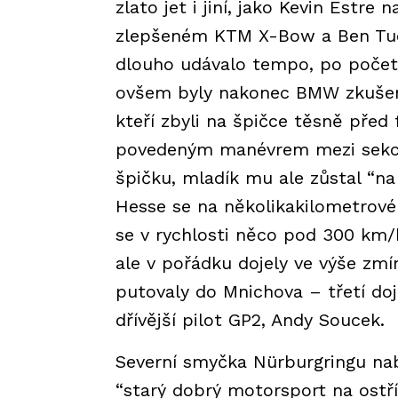
zlato jet i jiní, jako Kevin Estr
zlepšeném KTM X-Bow a Ben Tu
dlouho udávalo tempo, po početn
ovšem byly nakonec BMW zkušen
kteří zbyli na špičce těsně před
povedeným manévrem mezi sekce
špičku, mladík mu ale zůstal “na 
Hesse se na několikakilometrové 
se v rychlosti něco pod 300 km/h
ale v pořádku dojely ve výše z
putovaly do Mnichova – třetí do
dřívější pilot GP2, Andy Soucek.
Severní smyčka Nürburgringu na
“starý dobrý motorsport na ostř