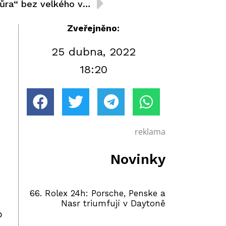
DTM v Portimau: „Ouvertůra“ bez velkého vzrušení
Zveřejněno:
25 dubna, 2022
18:20
reklama
Novinky
66. Rolex 24h: Porsche, Penske a
Nasr triumfují v Daytoně
o