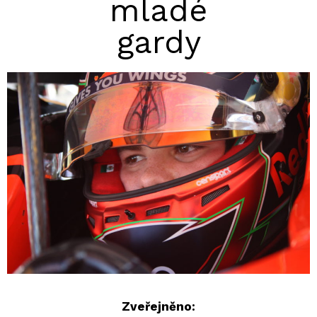
mladé
gardy
Zveřejněno: