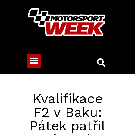
CESTOVNÍ VOZY
Kvalifikace
F2 v Baku:
Pátek patřil