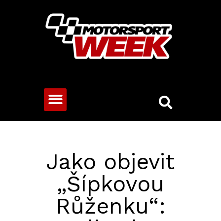
CESTOVNÍ VOZY
Jako objevit
„Šípkovou
Růženku“: