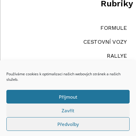
Rubriky
FORMULE
CESTOVNÍ VOZY
RALLYE
TRUCKY
Používáme cookies k optimalizaci našich webových stránek a našich
služeb.
OSTATNÍ
Příjmout
reklama
Zavřít
Předvolby
Copyright ©2026 | REDEMPTOR a.s., All Rights
Reserved