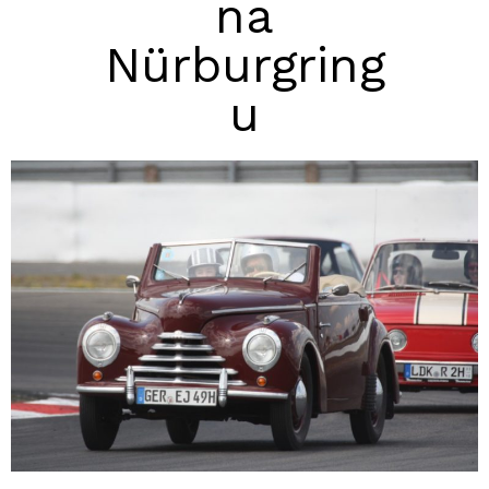
na
Nürburgring
u