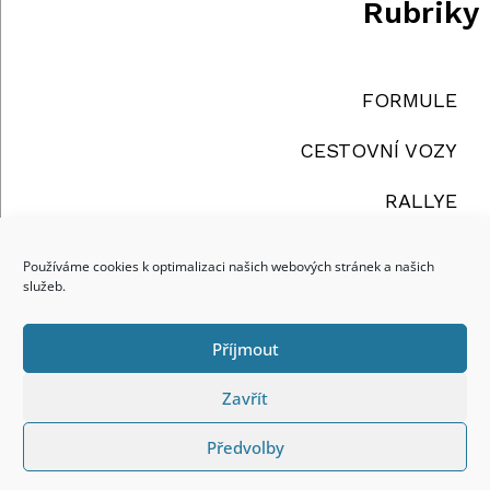
Rubriky
FORMULE
CESTOVNÍ VOZY
RALLYE
TRUCKY
Používáme cookies k optimalizaci našich webových stránek a našich
služeb.
OSTATNÍ
Příjmout
reklama
Zavřít
Předvolby
Copyright ©2026 | REDEMPTOR a.s., All Rights
Reserved