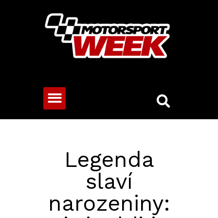
CESTOVNÍ VOZY
Legenda
slaví
narozeniny: