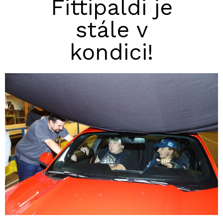
Fittipaldi je
stále v
kondici!