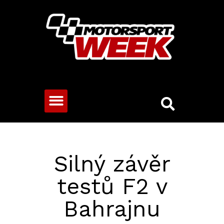
CESTOVNÍ VOZY
Silný závěr
testů F2 v
Bahrajnu