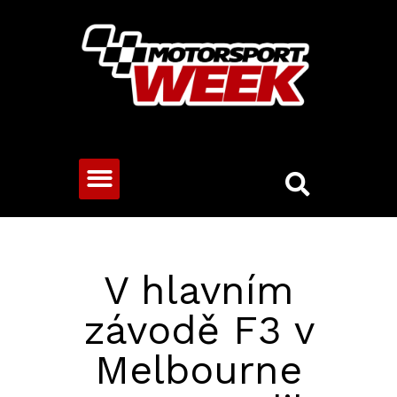
CESTOVNÍ VOZY
V hlavním
závodě F3 v
Melbourne