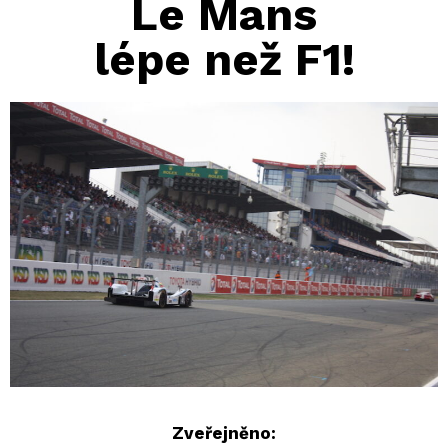
Le Mans
lépe než F1!
Zveřejněno: