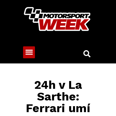
CESTOVNÍ VOZY
24h v La
Sarthe:
Ferrari umí