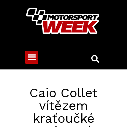
CESTOVNÍ VOZY
Caio Collet
vítězem
kraťoučké