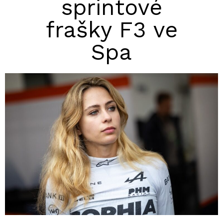
sprintové
frašky F3 ve
Spa