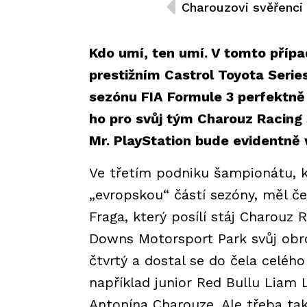
Kdo umí, ten umí. V tomto přípa
prestižním Castrol Toyota Serie
sezónu FIA Formule 3 perfektně 
ho pro svůj tým Charouz Racing
Mr. PlayStation bude evidentně 
Ve třetím podniku šampionátu, k
„evropskou“ částí sezóny, měl č
Fraga, který posílí stáj Charou
Downs Motorsport Park svůj obrov
čtvrtý a dostal se do čela celého
například junior Red Bullu Liam L
Antonína Charouze. Ale třeba také