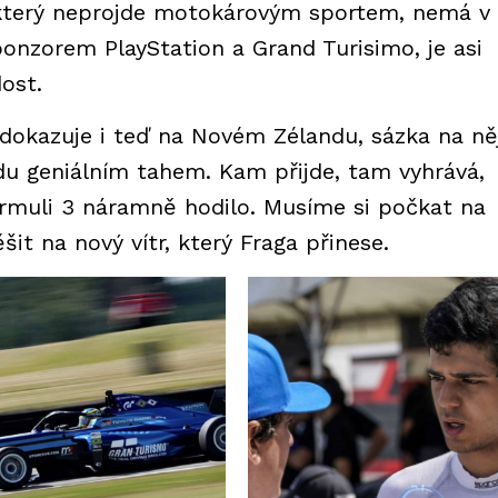
 který neprojde motokárovým sportem, nemá v
ponzorem PlayStation a Grand Turisimo, je asi
dost.
dokazuje i teď na Novém Zélandu, sázka na ně
 geniálním tahem. Kam přijde, tam vyhrává,
ormuli 3 náramně hodilo. Musíme si počkat na
it na nový vítr, který Fraga přinese.