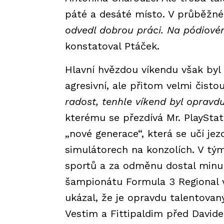
páté a desáté místo. V průběžn
odvedl dobrou práci. Na pódiové
konstatoval Ptáček.
Hlavní hvězdou víkendu však byl 
agresivní, ale přitom velmi čistou
radost, tenhle víkend byl opravdu
kterému se přezdívá Mr. PlayStat
„nové generace“, která se učí jez
simulátorech na konzolích. V t
sportů a za odměnu dostal minul
šampionátu Formula 3 Regional 
ukázal, že je opravdu talentovaný
Vestim a Fittipaldim před David