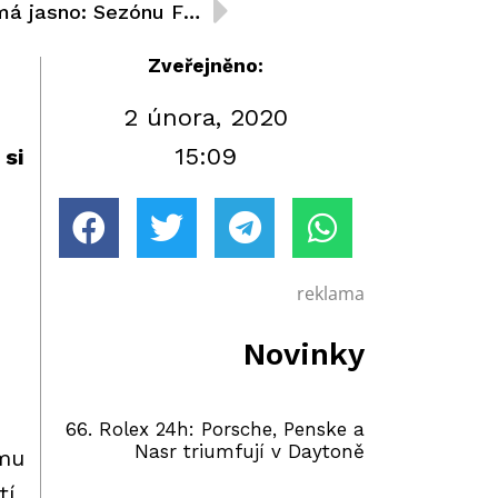
Charouz Racing System má jasno: Sezónu F3 pojedou Schumacher, Fraga a Kari
Zveřejněno:
2 února, 2020
15:09
 si
reklama
Novinky
66. Rolex 24h: Porsche, Penske a
Nasr triumfují v Daytoně
ýmu
í,