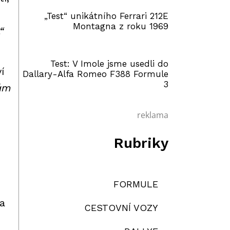
„Test“ unikátního Ferrari 212E
Montagna z roku 1969
“
Test: V Imole jsme usedli do
í
Dallary-Alfa Romeo F388 Formule
3
Mám
reklama
Rubriky
FORMULE
za
CESTOVNÍ VOZY