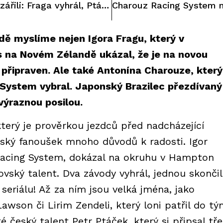
Charouzovi svěřenci zářili: Fraga vyhrál, Ptáček dojel třetí!
dě myslíme nejen Igora Fragu, který v
s na Novém Zélandě ukázal, že je na novou
připraven. Ale také Antonína Charouze, který
 System vybral. Japonský Brazilec přezdívaný
výraznou posilou.
terý je prověrkou jezdců před nadcházející
eský fanoušek mnoho důvodů k radosti. Igor
z Racing System, dokázal na okruhu v Hampton
ský talent. Dva závody vyhrál, jednou skončil
 seriálu! Až za ním jsou velká jména, jako
awson či Lirim Zendeli, který loni patřil do t
 český talent Petr Ptáček, který si připsal třet