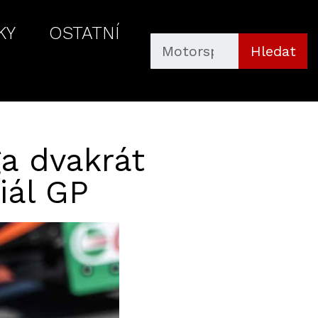
KY
OSTATNÍ
Hledat
ga dvakrát
iál GP