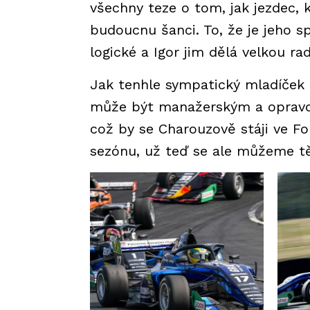
všechny teze o tom, jak jezdec,
budoucnu šanci. To, že je jeho s
logické a Igor jim dělá velkou ra
Jak tenhle sympatický mladíček 
může být manažerským a opravdu
což by se Charouzově stáji ve F
sezónu, už teď se ale můžeme těš