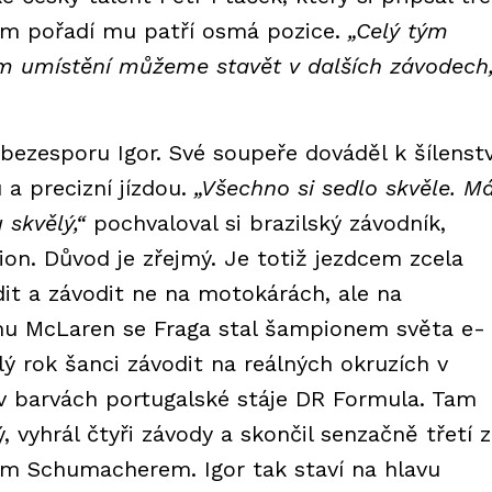
ém pořadí mu patří osmá pozice.
„Celý tým
m umístění můžeme stavět v dalších závodech,
bezesporu Igor. Své soupeře dováděl k šílenstv
 a precizní jízdou.
„Všechno si sedlo skvěle. 
 skvělý,“
pochvaloval si brazilský závodník,
ion. Důvod je zřejmý. Je totiž jezdcem zcela
dit a závodit ne na motokárách, ale na
ýmu McLaren se Fraga stal šampionem světa e-
ý rok šanci závodit na reálných okruzích v
v barvách portugalské stáje DR Formula. Tam
, vyhrál čtyři závody a skončil senzačně třetí 
em Schumacherem. Igor tak staví na hlavu