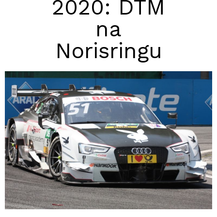
2020: DTM
na
Norisringu