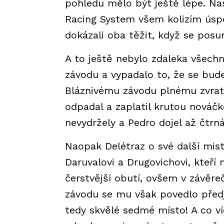
pohledu mělo být ještě lépe. Naš
Racing System všem kolizím úspě
dokázali oba těžit, když se posu
A to ještě nebylo zdaleka všechno
závodu a vypadalo to, že se bude
Bláznivému závodu plnému zvratů
odpadal a zaplatil krutou nová
nevydržely a Pedro dojel až čtrná
Naopak Delétraz o své další mist
Daruvalovi a Drugovichovi, kteř
čerstvější obutí, ovšem v závěre
závodu se mu však povedlo předje
tedy skvělé sedmé místo! A co ví