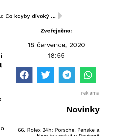
Sprint F3 na Hungaroringu: Co kdyby divoký „vítěz“ Viscaal navytlačil Charouzova jezdce Igora Fragu z dráhy?
Zveřejněno:
18 července, 2020
18:55
i
l
reklama
o
Novinky
u
ho
66. Rolex 24h: Porsche, Penske a