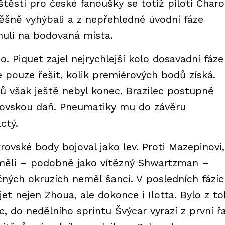
těstí pro české fanoušky se totiž piloti Char
šně vyhýbali a z nepřehledné úvodní fáze
nuli na bodovaná místa.
. Piquet zajel nejrychlejší kolo dosavadní fáze
 pouze řešit, kolik premiérových bodů získá.
 však ještě nebyl konec. Brazilec postupně
čkovskou daň. Pneumatiky mu do závěru
ctý.
rovské body bojoval jako lev. Proti Mazepinovi,
í měli – podobně jako vítězný Shwartzman –
čných okruzích neměl šanci. V posledních fází
t nejen Zhoua, ale dokonce i Ilotta. Bylo z t
c, do nedělního sprintu Švýcar vyrazí z první ř