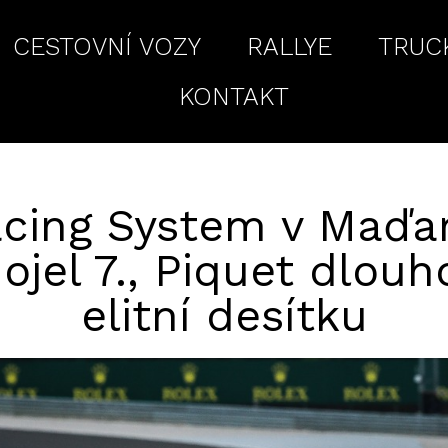
CESTOVNÍ VOZY
RALLYE
TRUC
KONTAKT
cing System v Maďar
ojel 7., Piquet dlouh
elitní desítku