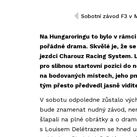
Na Hungaroringu to bylo v rámc
pořádné drama. Skvělé je, že se
jezdci Charouz Racing System. L
pro slibnou startovní pozici do 
na bodovaných místech, jeho pn
tým přesto předvedl jasně vidi
V sobotu odpoledne zůstalo vých
bude znamenat nudný závod, nemo
šlapali na plné obrátky a o dra
s Louisem Delétrazem se hned us