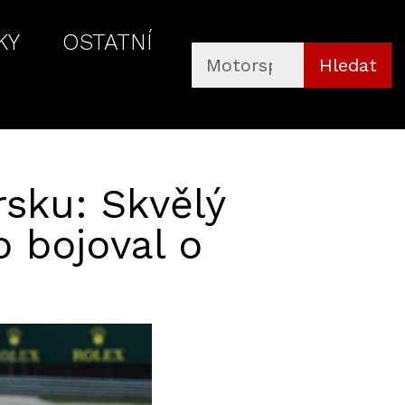
KY
OSTATNÍ
Hledat
sku: Skvělý
o bojoval o