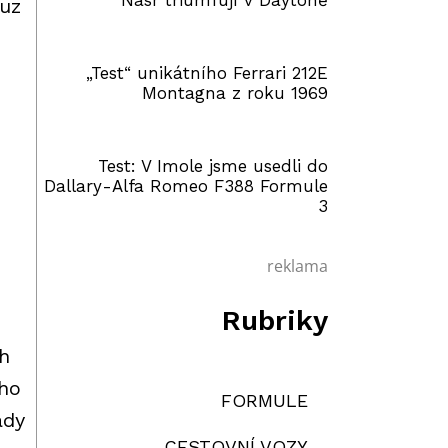
Nasr triumfují v Daytoně
ouz
„Test“ unikátního Ferrari 212E
Montagna z roku 1969
Test: V Imole jsme usedli do
Dallary-Alfa Romeo F388 Formule
3
reklama
Rubriky
ch
oho
FORMULE
ady
CESTOVNÍ VOZY