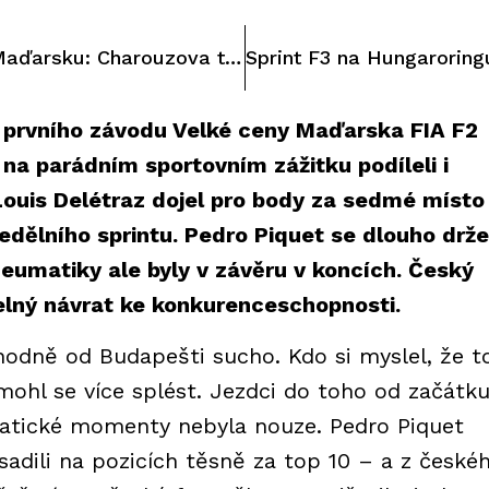
Sobotní závod F3 v Maďarsku: Charouzova trojice obětí kvalifikační smůly
i prvního závodu Velké ceny Maďarska FIA F2
 na parádním sportovním zážitku podíleli i
ouis Delétraz dojel pro body za sedmé místo 
nedělního sprintu. Pedro Piquet se dlouho drže
eumatiky ale byly v závěru v koncích. Český
telný návrat ke konkurenceschopnosti.
odně od Budapešti sucho. Kdo si myslel, že t
hl se více splést. Jezdci do toho od začátk
matické momenty nebyla nouze. Pedro Piquet
adili na pozicích těsně za top 10 – a z české