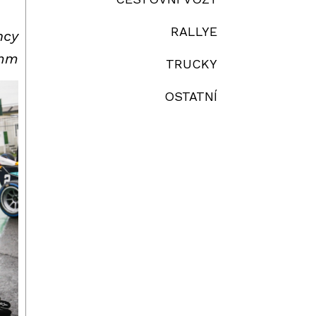
RALLYE
ncy
emm
TRUCKY
OSTATNÍ